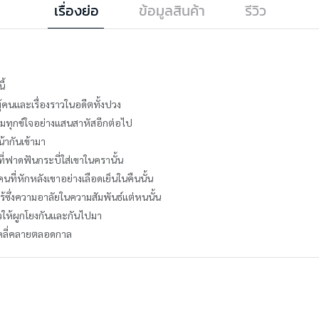
เรื่องย่อ
ข้อมูลสินค้า
รีวิว
ี้
้คนและเรื่องราวในอดีตทั้งปวง
มทุกข์ใจอย่างแสนสาหัสอีกต่อไป
้ากันเข้ามา
้ที่ฟาดฟันกระบี่ใส่เขาในครานั้น
นคนที่หักหลังเขาอย่างเลือดเย็นในคืนนั้น
งไร้ซึ่งความอาลัยในความสัมพันธ์แต่หนนั้น
าวให้ผูกโยงกันและกันไปมา
คลี่คลายตลอดกาล