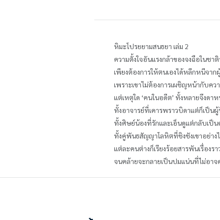
หิมะโปรยยามสนธยา เล่ม 2
ความตั้งใจอันแรงกล้าของจงฉือในชาติน
เพียงต้องการให้ตนเองได้หลีกหนีจากผู
เพราะเขาไม่ต้องการเผชิญหน้ากับควา
แต่เหตุใด ‘คนในอดีต’ ทั้งหลายจึงดาหน
ทั้งอาจารย์ที่เคารพราวบิดาแต่ก็เป็นผู
ทั้งศิษย์น้องที่รักและเอ็นดูแต่กลับเป็
ทั้งคู่พันธสัญญาโลหิตที่ชิงชังเขาอย่า
แต่ละคนต่างก็เรียงร้อยสารพันเรื่องร
จนคล้ายจะกลายเป็นปมแน่นที่ไม่อาจ