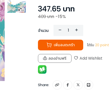
347.65
บาท
409
บาท
-
15
%
จำนวน
เพิ่มลงตะกร้า
ได้รับ
20
point
ลองอ่านฟรี
Add Wishlist
Share: