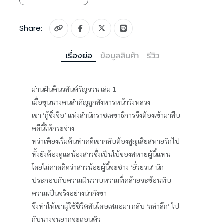
Share:
เรื่องย่อ
ข้อมูลสินค้า
รีวิว
ม่านฝันคืนวสันต์รัญจวน เล่ม 1
เมื่อขุนนางคนสำคัญถูกสังหารหน้าวังหลวง
เขา ‘กู้ซิ่งจือ’ แห่งสำนักราชเลขาธิการจึงต้องเข้ามาสืบ
คดีนี้ให้กระจ่าง
ทว่าเพียงเริ่มต้นทำคดีเขากลับต้องสูญเสียสหายรักไป
ทั้งยังต้องดูแลน้องสาวซึ่งเป็นใบ้ของสหายผู้นี้แทน
โดยไม่คาดคิดว่าสาวน้อยผู้นี้จะช่าง ‘ยั่วยวน’ นัก
ประกอบกับความฝันวาบหวามที่คล้ายจะซ้อนทับ
ความเป็นจริงอย่างน่ากังขา
จึงทำให้เขาผู้ใช้ชีวิตสันโดษเสมอมา กลับ ‘ถลำลึก’ ไป
กับนางจนยากจะถอนตัว