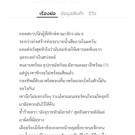
เรื่องย่อ
ข้อมูลสินค้า
รีวิว
ยอดสถาปนิกผู้พิทักษ์อาณาจักร เล่ม 6
ระหว่างก่อสร้างท่อระบายน้ำเสียภายในแคว้น
ลอยด์หวังสุดหัวใจว่ามันจะช่วยให้เขารอดพ้นจาก
จุดจบอย่างในสปอยล์
คนงานพร้อม อุปกรณ์พร้อม มังกรแดงเผาอึพร้อม (?)
แต่จู่ๆ เขาชักจะไม่พร้อมเสียแล้ว
กองทัพผีดิบมาสโตดอนที่มาพร้อมระเบิดในตัวนี่มัน
อะไรกัน!
เขานึกไม่ออกจริงๆ ว่าเนโครแมนเซอร์คนไหนเกิดอุตริ
มาฝังพวกมันไว้ใต้ดิน
ซ้ำร้ายตรา ‘มัจจุราชหัวมังกรดำ’ สุดอันตรายยังโผล่
มาผิดที่ผิดทาง
เดือดร้อนให้เขาต้องออกหน้าหยุดยั้งหายนะอีกหน