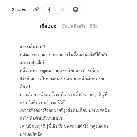
Share:
เรื่องย่อ
ข้อมูลสินค้า
รีวิว
ซ่อนกลิ่น เล่ม 3
หลังผ่านความลำบากมามาก ในที่สุดสกุลเซิ่งก็ได้กลับ
มาสงบสุขเสียที
หลิ่วจือหว่านดูแลความเรียบร้อยของบ้านเรือน
สร้างกิจการเป็นของตนเอง ไม่ขาดเหลือเงินทองอีก
ต่อไป
ทว่ามีโอกาสน้อยครั้งนักที่นางจะนั่งข้างกายญาติผู้พี่
อย่างไม่ต้องพะว้าพะวังได้
เพราะถึงอย่างไรอีกฝ่ายก็สูงส่งเกินเอื้อม นางไม่คิดฝัน
อะไรเกินตัวแต่ไหนแต่ไร
แต่เหมือนญาติผู้พี่เฉิงเทียนฟู่จะไม่เข้าใจเหตุผลของ
นางเลยสักนิด