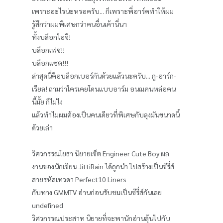
เพราะอะไรน่ะหรอครับ... ก็เพราะพี่อาร์คทำให้ผม
รู้สึกว่าผมพิเศษกว่าคนอื่นเค้านี่นา
ทั้งบล็อกไอจี!
บล็อกเฟซ!!
บล็อกแชต!!!
ล่าสุดนี่คือบล็อกเบอร์กันด้วยแล้วนะครับ... กู-อาร์ก-
เรียล! ถามว่าใครเคยโดนแบบอาร์ม อนณคนหล่อคน
นี้มั้ย ก็ไม่ไง
แล้วทำไมผมต้องเป็นคนเดียวที่พิเศษกับลุงมันขนาดนี้
ด้วยเล่า
วิศวกรรณโยธา นิยายเซ็ต Engineer Cute Boy ผล
งานของนักเขียน JittiRain ได้ถูกนำ ไปสร้างเป็นซีรี่ส์
สายรหัสเทวดา Perfect10 Liners
กับทาง GMMTV อ่านก่อนรับชมเป็นซีรี่ส์กันเลย
undefined
วิศวกรรณประสาท นิยายที่จะพานักอ่านลุ้นไปกับ