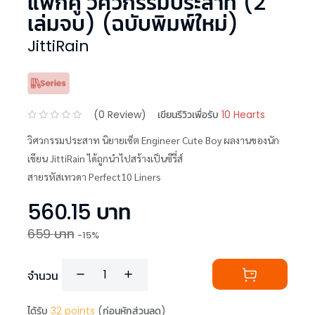
แพ็กคู่ วิศวกรรมประสาท (2
เล่มจบ) (ฉบับพิมพ์ใหม่)
JittiRain
(
0
Review)
เขียนรีวิวเพื่อรับ
10 Hearts
วิศวกรรมประสาท นิยายเซ็ต Engineer Cute Boy ผลงานของนัก
เขียน JittiRain ได้ถูกนำไปสร้างเป็นซีรี่ส์
สายรหัสเทวดา Perfect10 Liners
560.15
บาท
659
บาท
-
15
%
จำนวน
ได้รับ
32
points
(ก่อนหักส่วนลด)