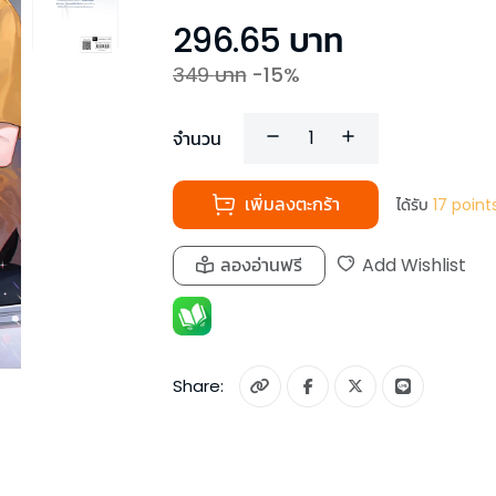
296.65
บาท
349
บาท
-
15
%
จำนวน
เพิ่มลงตะกร้า
ได้รับ
17
point
ลองอ่านฟรี
Add Wishlist
Share: