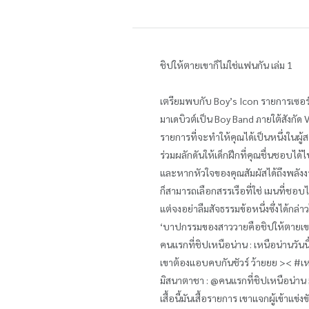
ชิปให้ตายเขาก็ไม่ใช่แฟนกัน เล่ม 1
เตรียมพบกับ Boy’s Icon รายการเซอร
มาเดบิวต์เป็น Boy Band ภายใต้สังกัด
รายการที่จะทำให้คุณได้เป็นหนึ่งในผู้
ร่วมผลักดันให้เด็กฝึกที่คุณชื่นชอบ
และหากหัวใจของคุณสัมผัสได้ถึงพลัง
ก็สามารถเลือกสรรเรือที่ใช่ เมนที่ชอ
แต่จงอย่าลืมสัจธรรมข้อหนึ่งซึ่งได้กล่าวไว
‘บาปกรรมของสาววายคือชิปให้ตายเขา
คนแรกที่ชิปเหนือน่าน : เหนือน่านวันนี้ใส
เขาต้องแอบคบกันชัวร์ ว้ายยย >< #เหน
มิสนาตาชา : @คนแรกที่ชิปเหนือน่าน ม
เสื้อนี้มันเสื้อรายการ เขาแจกผู้เข้าแข