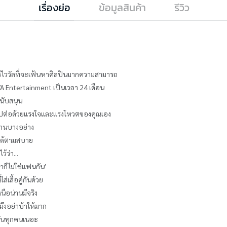
เรื่องย่อ
ข้อมูลสินค้า
รีวิว
์ไววัลที่จะเฟ้นหาศิลปินมากความสามารถ
 VA Entertainment เป็นเวลา 24 เดือน
สนับสนุน
ได้ไปต่อด้วยแรงใจและแรงโหวตของคุณเอง
งานบางอย่าง
บได้ตามสบาย
้ว่า...
ก็ไม่ใช่แฟนกัน’
่เสื้อคู่กันด้วย
ือน่านมีจริง
ึงอย่าบ้าให้มาก
่งขันทุกคนเนอะ