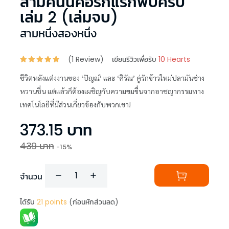
สามีคนนี้คือรักแรกพบครับ
เล่ม 2 (เล่มจบ)
สามหนึ่งสองหนึ่ง
(
1
Review)
เขียนรีวิวเพื่อรับ
10 Hearts
ชีวิตหลังแต่งงานของ ‘ปัญณ์’ และ ‘ศิรัณ’ คู่รักข้าวใหม่ปลามันช่าง
หวานชื่น แต่แล้วก็ต้องเผชิญกับความขมขื่นจากอาชญากรรมทาง
เทคโนโลยีที่มีส่วนเกี่ยวข้องกับพวกเขา!
373.15
บาท
439
บาท
-
15
%
จำนวน
ได้รับ
21
points
(ก่อนหักส่วนลด)