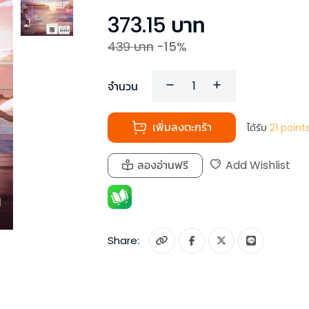
373.15
บาท
439
บาท
-
15
%
จำนวน
เพิ่มลงตะกร้า
ได้รับ
21
point
ลองอ่านฟรี
Add Wishlist
Share: