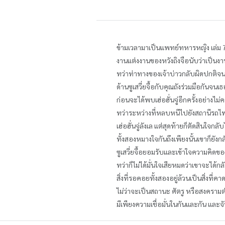
ข้ามเวลามาเป็นแพทย์ทหารหญิง เล่ม 7
งานแต่งงานของหวังถิงจือนับว่าเป็นงาน
ทว่าท่าทางของเจ้าบ่าวกลับผิดปกติจ
ด้านซูเสวี่ยจื้อกับคุณถังร่วมมือกัน
ก่อนจะได้พบเฮ่อฮั่นจู่อีกครั้งอย่างไม่
ทว่าระหว่างที่หลบหนีไปยังสถานีรถไฟก
เฮ่อฮั่นจู่ลังเล แต่สุดท้ายก็ตัดสินใจกล
ทั้งสองหมางใจกันถึงเพียงนั้นเขาก็ยังกล
ซูเสวี่ยจื้อยอมรับและเข้าใจความคิดขอ
ทว่าก็ไม่ได้มั่นใจเสียหมดว่าเขาจะได้
สิ่งที่รอคอยทั้งสองอยู่ล้วนเป็นสิ่งที่คา
ไม่ว่าจะเป็นสถานะ ศัตรู หรือสงครา
มีเพียงความเชื่อมั่นในกันและกัน และจั