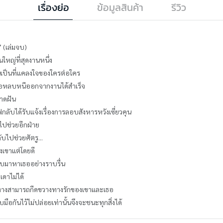
เรื่องย่อ
ข้อมูลสินค้า
รีวิว
 (เล่มจบ)
ใหญ่ที่สุดงานหนึ่ง
นเป็นที่แคลงใจของใครต่อใคร
จนเธอหลบหนีออกจากงานได้สำเร็จ
คาดฝัน
ลับได้รับแจ้งเรื่องการลอบสังหารหวังเซี่ยวคุน
ับไปช่วยอีกฝ่าย
ับไปช่วยศัตรู...
งเขาแต่โดยดี
กลับมาหาเธออย่างราบรื่น
ดเดาไม่ได้
มต่างสามารถกีดขวางทางรักของเขาและเธอ
บมือกันไว้ไม่ปล่อยเท่านั้นจึงจะชนะทุกสิ่งได้