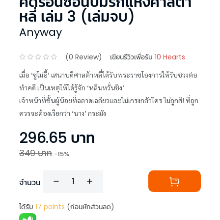
คดีร้อนซ่อนปมรักแห่งศาลต้า
หลี่ เล่ม 3 (เล่มจบ)
Anyway
(
0
Review)
เขียนรีวิวเพื่อรับ
10 Hearts
เมื่อ ‘ซูโม่อี้’ เสนาบดีศาลต้าหลี่ได้รับพระราชโองการให้รับช่วงต่อ
ทำคดี เป็นเหตุให้ได้รู้จัก ‘หลินหวั่นชิง’
เจ้าหน้าที่ชั้นผู้น้อยที่ฉลาดเฉลียวและไม่เกรงกลัวใคร ไม่ถูกสิ! ที่ถูก
ควรจะต้องเรียกว่า ‘นาง’ กระมัง
296.65
บาท
349
บาท
-
15
%
จำนวน
ได้รับ
17
points
(ก่อนหักส่วนลด)