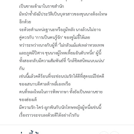
เป็นชายเข้ามาในราชสำนัก
มิหนำซ้ำยังมีประวัติเป็นบุตรสาวของขุนนางต้องโทษ
อีกด้วย
จะด้วยตำแหน่งฐานะหรือภูมิหลัง นางล้วนไม่อาจ
คู่ควรกับ ‘การเป็นคนรู้จัก’ ของซูโม่อี้ได้เลย
ทว่าระหว่างนางกับผู้ที่ ‘ไม่กลัวแม้แต่เหล่าทวยเทพ
และภูตผีปีศาจ ขุนนางผู้โหดเหี้ยมอันดับหนึ่ง’ ผู้นี้
ทั้งสองกลับมีความสัมพันธ์ที่ ‘ใกล้ชิดสนิทแนบแน่น’
กัน
เช่นนี้แล้วคดีร้อนที่จะซ่อนปมรักได้ดีที่สุดจะมิใช่คดี
ของเสนาบดีศาลต้าหลี่เองหรือ
คนที่หลงใหลในการพิพากษา ทั้งยังเป็นหลานชาย
ของฮ่องเต้
มีความรัก-ใคร่-ผูกพันกับนักโทษหญิงผู้หนึ่งเช่นนี้
เรื่องราวจะจบลงด้วยดีได้อย่างไรกัน