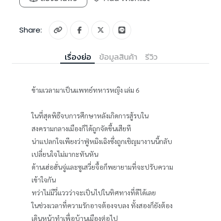
Share:
เรื่องย่อ
ข้อมูลสินค้า
รีวิว
ข้ามเวลามาเป็นแพทย์ทหารหญิง เล่ม 6
ในที่สุดพิธีจบการศึกษาหลังเกิดการสู้รบใน
สงครามกลางเมืองก็ได้ถูกจัดขึ้นเสียที
น่าแปลกใจเพียงว่าฟู่หมิงเฉิงซึ่งถูกเชิญมางานนี้กลับ
เปลี่ยนใจไม่มากะทันหัน
ด้านเฮ่อฮั่นจู่และซูเสวี่ยจื้อก็พยายามที่จะปรับความ
เข้าใจกัน
ทว่าไม่มีวี่แววว่าจะเป็นไปในทิศทางที่ดีได้เลย
ในช่วงเวลาที่ความรักอาจต้องจบลง ทั้งสองก็ยังต้อง
เดินหน้าทำเพื่อบ้านเมืองต่อไป