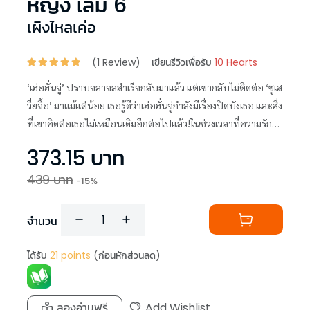
หญิง เล่ม 6
เผิงไหลเค่อ
(
1
Review)
เขียนรีวิวเพื่อรับ
10 Hearts
‘เฮ่อฮั่นจู่’ ปราบจลาจลสำเร็จกลับมาแล้ว แต่เขากลับไม่ติดต่อ ‘ซูเส
วี่ยจื้อ’ มาแม้แต่น้อย เธอรู้ดีว่าเฮ่อฮั่นจู่กำลังมีเรื่องปิดบังเธอ และสิ่ง
ที่เขาคิดต่อเธอไม่เหมือนเดิมอีกต่อไปแล้ว!ในช่วงเวลาที่ความรัก
ของเฮ่อฮั่นจู่และซูเสวี่ยจื้ออาจต้องจบลง
373.15
บาท
439
บาท
-
15
%
จำนวน
ได้รับ
21
points
(ก่อนหักส่วนลด)
ลองอ่านฟรี
Add Wishlist