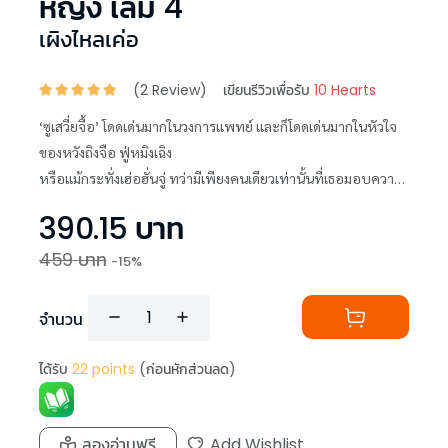
หญิง เล่ม 4
เผิงไหลเค่อ
(
2
Review)
เขียนรีวิวเพื่อรับ
10 Hearts
‘ซูเสวี่ยจื้อ’ โดดเด่นมากในวงการแพทย์ และก็โดดเด่นมากในหัวใจ
ของหวังถิงจือ ฟู่หมิงเฉิง
หรือแม้กระทั่งเฮ่อฮั่นจู่ ทว่ามีเพียงคนเดียวเท่านั้นที่เธอมอบความ
รักให้ แล้วใครกันที่จะเป็นคนคนนั้น
390.15
บาท
459
บาท
-
15
%
จำนวน
ได้รับ
22
points
(ก่อนหักส่วนลด)
ลองอ่านฟรี
Add Wishlist