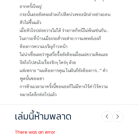
ยากครั้งใหญ่
กระนั้นเธอยังคงถลำลงไปติดบ่วงของนักล่าอย่างถอน
ตัวไม่ขึ้นแล้ว
เมื่อหัวใจปล่อยวางไม่ได้ ร่างกายก็หนีไม่พ้นเช่นกัน...
ในภาวะที่บ้านเมืองระส่ำระส่าย การแพทย์เองก็
ต้องการความเจริญก้าวหน้า
ไม่น่าเชื่อเลยว่าซูเสวี่ยจื้อยังต้องเผื่อแผ่ความคิดและ
จิตใจไปสนใจเรื่องรักๆ ใคร่ๆ ด้วย
แต่เพราะ “ผมต้องการคุณ ในฝันก็ยังต้องการ...” คำ
พูดนั้นของเขา
การข้ามเวลามาครั้งนี้ของเธอก็ไม่มีทางไร้ค่าไร้ความ
หมายใดอีกต่อไปแล้ว
เล่มนี้ห้ามพลาด
There was an error