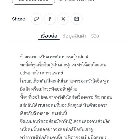
Share:
เรื่องย่อ
ข้อมูลสินค้า
รีวิว
ข้ามเวลามาเป็นแพทย์ทหารหญิง เล่ม 4
ทุกสิ่งที่ซูเสวี่ยจื้อมุ่งมั่นและทุ่มเท ทำให้เธอโดดเด่น
อย่างมากในวงการแพทย์
ในขณะเดียวกันก็โดดเด่นในสายตาของหวังถิงจือ ฟู่ห
มิงเฉิง หรือแม้กระทั่งเฮ่อฮั่นจู่ด้วย
ทั้งๆ ที่เธอไม่เคยคาดหวังสิ่งใดต่อเรื่องความรักมาก่อน
แต่กลับได้พบเจอคนที่มองเห็นคุณค่าในตัวเธอครา
เดียวกันถึงหลายๆ คนเช่นนี้
ซึ่งแน่นอนว่าเธอย่อมมีท่าทีปฏิเสธคนสองคน ส่วนอีก
หนึ่งคนนั้นเธออยากจะลองใกล้ชิดกับเขาดู
ทว่าการเข้าใกล้คนคนนี้บางทีอาจจะเป็นปัญหายุ่ง