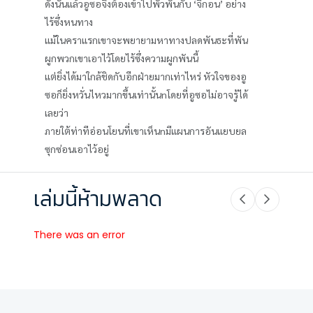
ดังนั้นแล้วอูซอจึงต้องเข้าไปพัวพันกับ ‘จีกอน’ อย่าง
ไร้ซึ่งหนทาง
แม้ในคราแรกเขาจะพยายามหาทางปลดพันธะที่พัน
ผูกพวกเขาเอาไว้โดยไร้ซึ่งความผูกพันนี้
แต่ยิ่งได้มาใกล้ชิดกับอีกฝ่ายมากเท่าไหร่ หัวใจของอู
ซอก็ยิ่งหวั่นไหวมากขึ้นเท่านั้นnโดยที่อูซอไม่อาจรู้ได้
เลยว่า
ภายใต้ท่าทีอ่อนโยนที่เขาเห็นnมีแผนการอันแยบยล
ซุกซ่อนเอาไว้อยู่
เล่มนี้ห้ามพลาด
There was an error