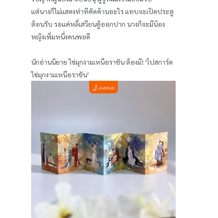
แต่นางก็ไม่แสดงท่าทีคัดค้านอะไร แทบจะเปิดประตู
ต้อนรับ รอแค่หลี่เสวียนตู้ออกปาก นางก็จะมีน้อง
หญิงเพิ่มหนึ่งคนพอดี
นักอ่านนิยาย ไข่มุกงามเหนือราชัน ต้องมี! ‘โปสการ์ด
ไข่มุกงามเหนือราชัน’