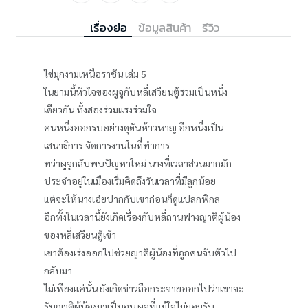
เรื่องย่อ
ข้อมูลสินค้า
รีวิว
ไข่มุกงามเหนือราชัน เล่ม 5
ในยามนี้หัวใจของผูจูกับหลี่เสวียนตู้รวมเป็นหนึ่ง
เดียวกัน ทั้งสองร่วมแรงร่วมใจ
คนหนึ่งออกรบอย่างดุดันห้าวหาญ อีกหนึ่งเป็น
เสนาธิการ จัดการงานในที่ทำการ
ทว่าผูจูกลับพบปัญหาใหม่ นางที่เวลาส่วนมากมัก
ประจำอยู่ในเมืองเริ่มคิดถึงวันเวลาที่มีลูกน้อย
แต่จะให้นางเอ่ยปากกับเขาก่อนก็ดูแปลกพิกล
อีกทั้งในเวลานี้ยังเกิดเรื่องกับหลี่ถานฟางญาติผู้น้อง
ของหลี่เสวียนตู้เข้า
เขาต้องเร่งออกไปช่วยญาติผู้น้องที่ถูกคนจับตัวไป
กลับมา
ไม่เพียงแค่นั้น ยังเกิดข่าวลือกระจายออกไปว่าเขาจะ
รับญาติผู้น้องมาเป็นอนุ ผูจูที่แม้ใจไม่ยอมรับ