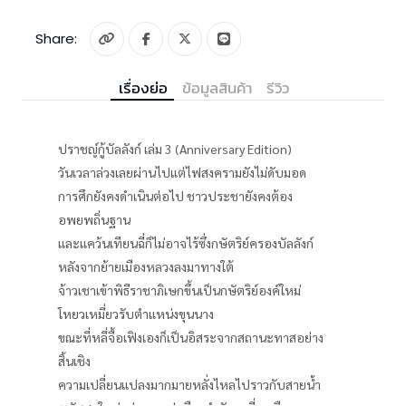
Share:
เรื่องย่อ
ข้อมูลสินค้า
รีวิว
ปราชญ์กู้บัลลังก์ เล่ม 3 (Anniversary Edition)
วันเวลาล่วงเลยผ่านไปแต่ไฟสงครามยังไม่ดับมอด
การศึกยังคงดำเนินต่อไป ชาวประชายังคงต้อง
อพยพถิ่นฐาน
และแคว้นเทียนฉี่ก็ไม่อาจไร้ซึ่งกษัตริย์ครองบัลลังก์
หลังจากย้ายเมืองหลวงลงมาทางใต้
จ้าวเชาเข้าพิธีราชาภิเษกขึ้นเป็นกษัตริย์องค์ใหม่
โหยวเหมี่ยวรับตำแหน่งขุนนาง
ขณะที่หลี่จื้อเฟิงเองก็เป็นอิสระจากสถานะทาสอย่าง
สิ้นเชิง
ความเปลี่ยนแปลงมากมายหลั่งไหลไปราวกับสายน้ำ