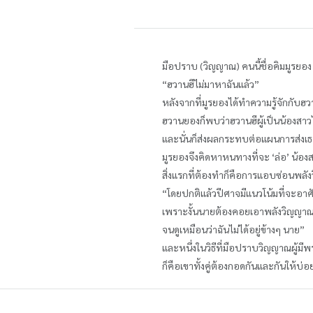
มือปราบ (วิญญาณ) คนนี้ชื่อคิมมูรยอง 
“ฮวานฮีไม่มาหาฉันแล้ว”
หลังจากที่มูรยองได้ทำความรู้จักกับฮว
ฮวานยองก็พบว่าฮวานฮีผู้เป็นน้องสาว
และนั่นก็ส่งผลกระทบต่อแผนการส่งเธอไป
มูรยองจึงคิดหาหนทางที่จะ ‘ล่อ’ น
สิ่งแรกที่ต้องทำก็คือการแอบซ่อนพลั
“โดยปกติแล้วปีศาจมีแนวโน้มที่จะอาศ
เพราะงั้นนายต้องคอยเอาพลังวิญญาณ
จนดูเหมือนว่าฉันไม่ได้อยู่ข้างๆ นาย”
และหนึ่งในวิธีที่มือปราบวิญญาณผู้มีพร
ก็คือเขาทั้งคู่ต้องกอดกันและกันให้บ่อยท