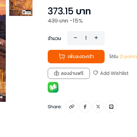
373.15
บาท
439
บาท
-
15
%
จำนวน
เพิ่มลงตะกร้า
ได้รับ
21
point
ลองอ่านฟรี
Add Wishlist
Share: