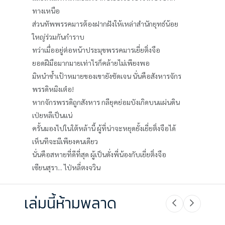
ทางเหนือ
ส่วนทัพพรรคมารต้องฝากฝังให้เหล่าสำนักยุทธ์น้อย
ใหญ่ร่วมกันกำราบ
ทว่าเมื่ออยู่ต่อหน้าประมุขพรรคมารเยี่ยติ่งจือ
ยอดฝีมือมากมายเท่าไรก็คล้ายไม่เพียงพอ
มิหนำซ้ำเป้าหมายของเขายังชัดเจน นั่นคือสังหารจักร
พรรดิหมิงเต๋อ!
หากจักรพรรดิถูกสังหาร กลียุคย่อมบังเกิดบนแผ่นดิน
เป่ยหลีเป็นแน่
ครั้นมองไปในใต้หล้านี้ ผู้ที่น่าจะหยุดยั้งเยี่ยติ่งจือได้
เห็นทีจะมีเพียงคนเดียว
นั่นคือสหายที่ดีที่สุด ผู้เป็นดั่งพี่น้องกับเยี่ยติ่งจือ
เซียนสุรา... ไป่หลี่ตงจวิน
เล่มนี้ห้ามพลาด