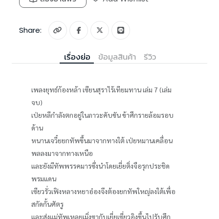
Share:
เรื่องย่อ
ข้อมูลสินค้า
รีวิว
เพลงยุทธ์ก้องหล้า เซียนสุราไร้เทียมทาน เล่ม 7 (เล่ม
จบ)
เป่ยหลีกำลังตกอยู่ในภาวะคับขัน ข้าศึกรายล้อมรอบ
ด้าน
หนานเจวี๋ยยกทัพขึ้นมาจากทางใต้ เป่ยหมานเคลื่อน
พลลงมาจากทางเหนือ
และยังมีทัพพรรคมารซึ่งนำโดยเยี่ยติ่งจือรุกประชิด
พรมแดน
เซียวรั่วเฟิงหลางหยาอ๋องจึงต้องยกทัพใหญ่ลงใต้เพื่อ
สกัดกั้นศัตรู
และส่งแม่ทัพเหลยเมิ่งซากับเยี่ยเซี่ยวอิงขึ้นไปรับศึก