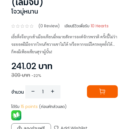
(เล่มจบ)
โจวมู่หนาน
(
0
Review)
เขียนรีวิวเพื่อรับ
10 Hearts
เยี่ยติ่งจือบุกเข้าเมืองเทียนฉี่หมายสังหารองค์จักรพรรดิ ครั้งนี้ไม่ว่า
จะยอดฝีมือจากไหนก็ขวางเขาไม่ได้ หรือหากจะมีใครหยุดยั้งได้...
ก็คงมีเพียงเซียนสุราผู้นั้น!
241.02
บาท
309
บาท
-
22
%
จำนวน
ได้รับ
15
points
(ก่อนหักส่วนลด)
ลองอ่านฟรี
Add Wishlist