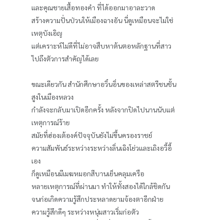
และคุณชายเสื้อทองคำ ที่ได้ออกมาอาละวาด
สร้างความปั่นป่วนให้เมืองฉางอัน นี่ดูเหมือนจะไม่ใช่
เหตุบังเอิญ
แต่เคราะห์ไม่ดีที่ไม่อาจสืบหาต้นตอหลักฐานที่สาว
ไปถึงตัวการสำคัญได้เลย
ขณะเดียวกัน สำนักศึกษาอวิ๋นอิ่นของเหล่าสตรีชนชั้น
สูงในเมืองหลวง
กำลังจะกลับมาเปิดอีกครั้ง หลังจากปิดไปนานนับแต่
เหตุการณ์ร้าย
สมัยที่ฮ่องเต้องค์ปัจจุบันยังไม่ขึ้นครองราชย์
ความสัมพันธ์ระหว่างระหว่างลิ่นเฉิงโย่วและเถิงอวี้อี้
เอง
ก็ดูเหมือนมีเมฆหมอกสีบานเย็นคลุมเครือ
หลายเหตุการณ์ที่ผ่านมา ทำให้ทั้งสองได้ใกล้ชิดกัน
จนก่อเกิดความรู้สึกประหลาดยามจ้องตาอีกฝ่าย
ความรู้สึกดีๆ ระหว่างหนุ่มสาวเริ่มก่อตัว