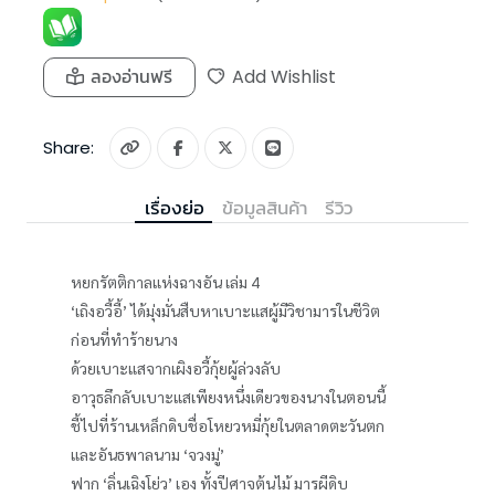
ลองอ่านฟรี
Add Wishlist
Share:
เรื่องย่อ
ข้อมูลสินค้า
รีวิว
หยกรัตติกาลแห่งฉางอัน เล่ม 4
‘เถิงอวี้อี้’ ได้มุ่งมั่นสืบหาเบาะแสผู้มีวิชามารในชีวิต
ก่อนที่ทำร้ายนาง
ด้วยเบาะแสจากเผิงอวี้กุ้ยผู้ล่วงลับ
อาวุธลึกลับเบาะแสเพียงหนึ่งเดียวของนางในตอนนี้
ชี้ไปที่ร้านเหล็กดิบชื่อโหยวหมี่กุ้ยในตลาดตะวันตก
และอันธพาลนาม ‘จวงมู่’
ฟาก ‘ลิ่นเฉิงโย่ว’ เอง ทั้งปีศาจต้นไม้ มารผีดิบ