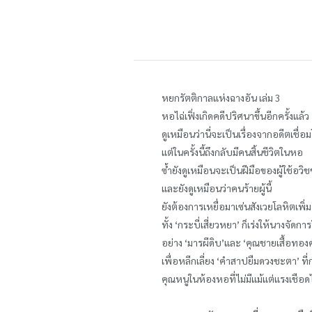
หยกรัตติกาลแห่งฉางอัน เล่ม 3
หอไฉ่เฟิ่งเกิดคดีปริศนาขึ้นอีกครั้งแล้ว
ดูเหมือนว่านี่จะเป็นเรื่องจากอดีตเชื่
แต่ในครั้งนี้ถึงกลับมีคนสิ้นชีวิตในหอ
ซ้ำยังดูเหมือนจะเป็นฝีมือของผู้ใช้อวิ
และยังดูเหมือนว่าคนร้ายผู้นี้
ยังต้องการเหยื่อมาเซ่นสังเวยโลหิตเพิ่ม
ทั้ง ‘กระบี่เสี่ยวหยา’ ก็เร่งให้นางจัดก
อย่าง ‘มารผีดิบ’และ ‘คุณชายเสื้อทอง
เพื่อหลีกเลี่ยง ‘คำสาปยืมดวงชะตา’ ที่
คุณหนูในห้องหอที่ไม่มีแม้แต่แรงเชือดไก่