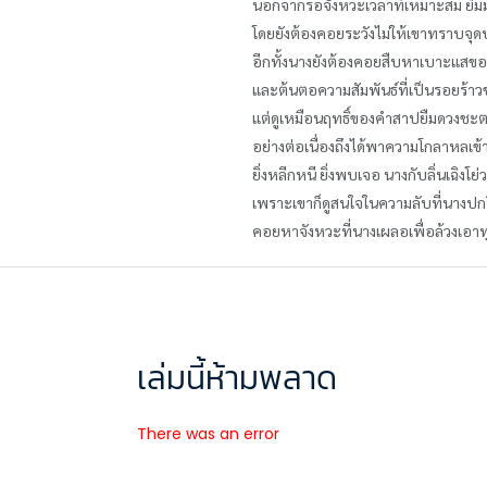
นอกจากรอจังหวะเวลาที่เหมาะสม ยืมมือ 
โดยยังต้องคอยระวังไม่ให้เขาทราบจุดป
อีกทั้งนางยังต้องคอยสืบหาเบาะแสของผ
และต้นตอความสัมพันธ์ที่เป็นรอยร้าว
แต่ดูเหมือนฤทธิ์ของคำสาปยืมดวงชะ
อย่างต่อเนื่องถึงได้พาความโกลาหลเข้
ยิ่งหลีกหนี ยิ่งพบเจอ นางกับลิ่นเฉิงโย
เพราะเขาก็ดูสนใจในความลับที่นางปก
คอยหาจังหวะที่นางเผลอเพื่อล้วงเอา
เล่มนี้ห้ามพลาด
There was an error