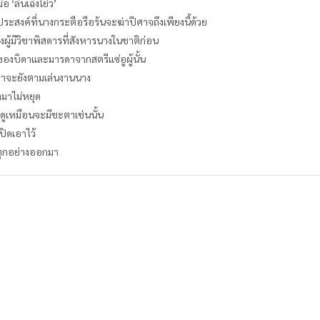
‘ลิ่นเฉิงโย่ว’
ระสงค์ที่นางกระตือรือร้นจะฆ่าปีศาจถึงเพียงนี้ด้วย
ู้มีวิชาพิสดารที่สังหารนางในชาติก่อน
ของบิดาและมารดาจากสตรีแซ่อูผู้นั้น
ตาจะยังตามเล่นงานนาง
ามาไม่หยุด
่วดูเหมือนจะมีชะตาเช่นนั้น
ปิดเอาไว้
ทุกอย่างออกมา