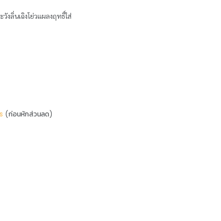
ังลิ่นเฉิงโย่วแผลงฤทธิ์ใส่
s
(ก่อนหักส่วนลด)