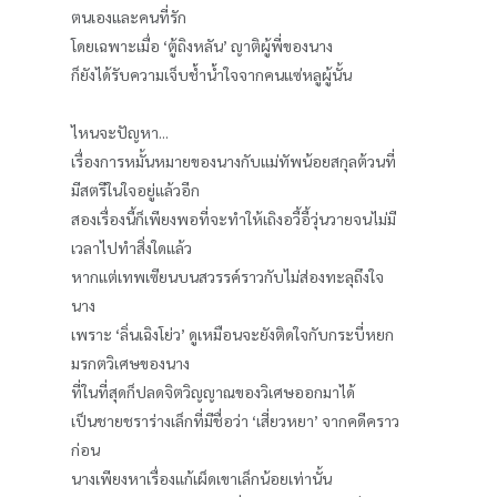
ตนเองและคนที่รัก
โดยเฉพาะเมื่อ ‘ตู้ถิงหลัน’ ญาติผู้พี่ของนาง
ก็ยังได้รับความเจ็บช้ำน้ำใจจากคนแซ่หลูผู้นั้น
ไหนจะปัญหา...
เรื่องการหมั้นหมายของนางกับแม่ทัพน้อยสกุลต้วนที่
มีสตรีในใจอยู่แล้วอีก
สองเรื่องนี้ก็เพียงพอที่จะทำให้เถิงอวี้อี้วุ่นวายจนไม่มี
เวลาไปทำสิ่งใดแล้ว
หากแต่เทพเซียนบนสวรรค์ราวกับไม่ส่องทะลุถึงใจ
นาง
เพราะ ‘ลิ่นเฉิงโย่ว’ ดูเหมือนจะยังติดใจกับกระบี่หยก
มรกตวิเศษของนาง
ที่ในที่สุดก็ปลดจิตวิญญาณของวิเศษออกมาได้
เป็นชายชราร่างเล็กที่มีชื่อว่า ‘เสี่ยวหยา’ จากคดีคราว
ก่อน
นางเพียงหาเรื่องแก้เผ็ดเขาเล็กน้อยเท่านั้น