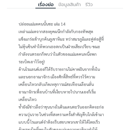
เรื่องย่อ
ข้อมูลสินค้า
รีวิว
ปล่อยแม่มดคนนั้นซะ เล่ม 14
เหล่าแม่มดจากสองยุคผนึกกำลังกับกองทัพสุด
แข็งแกร่งเข้าบุกค้นภูเขาหิมะ ทว่าสมรภูมิและคู่ต่อสู้ที่
ไม่คุ้นชินทำให้พวกเธอตกเป็นฝ่ายเสียเปรียบ ขณะ
กำลังจนตรอกก็พบว่าในตัวของแม่มดคนหนึ่งพก
ระเบิดเอาไว้อยู่!
ด้านโรแลนด์เองก็ได้รับรายงานไม่คาดฝันจากทั้งใน
และนอกอาณาจักร เมืองศักดิ์สิทธ์ที่ควรไร้ความ
เคลื่อนไหวกลับเกิดเหตุการณ์สะเทือนเลือนลั่น
อาณาจักรเพื่อนบ้านที่เงียบหายไปนานเองก็เริ่ม
เคลื่อนไหว
ซ้ำยังมีข่าวลือว่าขุนนางในดินแดนตะวันออกคิดจะก่อ
ความวุ่นวาย ในช่วงที่สงครามครั้งสำคัญคืบใกล้เข้ามา
แบบนี้ โรแลนด์จำต้องรีบสยบพวกเขาให้ได้โดยเร็ว
ด้วยระเบิดที่พบในตัวของแม่มดจากทาคิลาทำให้