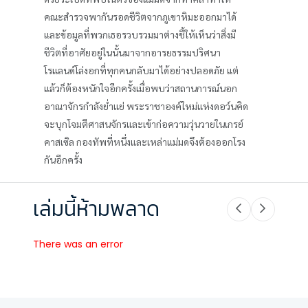
คณะสำรวจพากันรอดชีวิตจากภูเขาหิมะออกมาได้
และข้อมูลที่พวกเธอรวบรวมมาต่างชี้ให้เห็นว่าสิ่งมี
ชีวิตที่อาศัยอยู่ในนั้นมาจากอารยธรรมปริศนา
โรแลนด์โล่งอกที่ทุกคนกลับมาได้อย่างปลอดภัย แต่
แล้วก็ต้องหนักใจอีกครั้งเมื่อพบว่าสถานการณ์นอก
อาณาจักรกำลังย่ำแย่ พระราชาองค์ใหม่แห่งดอว์นคิด
จะบุกโจมตีศาสนจักรและเข้าก่อความวุ่นวายในเกรย์
คาสเซิล กองทัพที่หนึ่งและเหล่าแม่มดจึงต้องออกโรง
กันอีกครั้ง
เล่มนี้ห้ามพลาด
There was an error