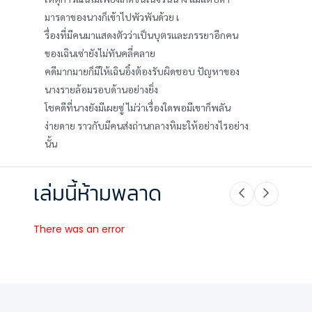
มารดาของนางก็เข้าไปพัวพันด้วย เ
รื่องที่มีคนมาแสดงตัวว่าเป็นบุตรและภรรยาอีกคน
ของเฉินเซ่ายังไม่ทันคลี่คลาย
คดีมากมายก็มีให้เฉินอิ๋งต้องรับผิดชอบ ปัญหาของ
นางรายล้อมรอบด้านอย่างยิ่ง
โชคดีที่นางยังมีเผยซู่ ไม่ว่าเรื่องใดพอมีเขาก็พลัน
ง่ายดาย ราวกับมีคนส่งถ่านกลางหิมะให้อย่างไรอย่าง
นั้น
เล่มนี้ห้ามพลาด
There was an error