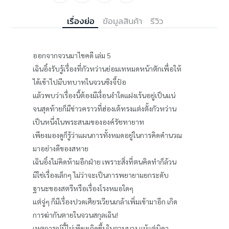
เรื่องย่อ
ข้อมูลสินค้า
รีวิว
ออกจากจวนมาไขคดี เล่ม 5
เฉินอิ๋งรับรู้เรื่องที่กัวหว่านย่อมเทหมดหน้าตักเพื่อให้
ได้เข้าไปมีบทบาทในจวนซิงจี้ป๋อ
แล้วพบว่าเรื่องนี้ต้องมีเงื่อนงำใดแฝงเร้นอยู่เป็นแน่
จนสุดท้ายก็มีข่าวคราวที่ฮ่องเต้ทรงแต่งตั้งกัวหว่าน
เป็นหนึ่งในพระสนมขององค์รัชทายาท
เพียงมองดูก็รู้ว่าแผนการทั้งหมดอยู่ในการคิดคำนวณ
มาอย่างดีของสหาย
เฉินอิ๋งไม่คิดห้ามอีกฝ่าย เพราะสิ่งที่ตนคิดทำก็ล้วน
มิใช่เรื่องเล็กๆ ไม่ว่าจะเป็นการพยายามยกระดับ
ฐานะของสตรีหรือเรื่องโรงหมอใดๆ
แต่จู่ๆ ก็มีเรื่องปวดเศียรเวียนเกล้าเพิ่มเข้ามาอีก เกิด
การฆ่ากันตายในจวนสกุลเฉิน!
เหตุการณ์นี้ไม่เพียงเกิดขึ้นในจวนนาง แม้แต่บิดา