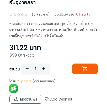
ฮันจุงวอลยา
(
0
Review)
เขียนรีวิวเพื่อรับ
10 Hearts
คณะเดินทางของท่านประมุขและเหล่าผู้อาวุโสกลับมาถึงพรรค
มารรวดเร็วกว่าที่คาด ทว่าพวกเขาต่างบาดเจ็บหนักจนน่าตกตะลึง
ยามนี้ในยุทธภพกำลังเกิดอะไรขึ้นกันแน่!
311.22
บาท
399
บาท
-
22
%
จำนวน
ได้รับ
19
points
(ก่อนหักส่วนลด)
ลองอ่านฟรี
Add Wishlist