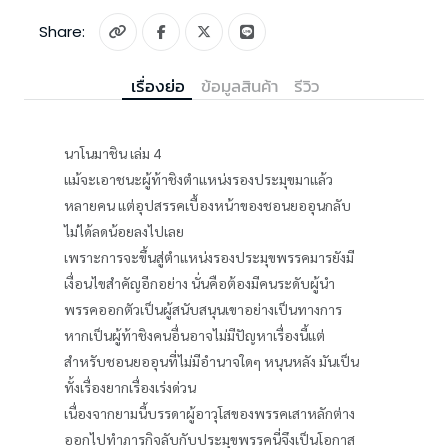
Share:
เรื่องย่อ
ข้อมูลสินค้า
รีวิว
นาโนมาชิน เล่ม 4
แม้จะเอาชนะผู้ท้าชิงตำแหน่งรองประมุขมาแล้ว
หลายคน แต่อุปสรรคเบื้องหน้าของชอนยออุนกลับ
ไม่ได้ลดน้อยลงไปเลย
เพราะการจะขึ้นสู่ตำแหน่งรองประมุขพรรคมารยังมี
เงื่อนไขสำคัญอีกอย่าง นั่นคือต้องมีคนระดับผู้นำ
พรรคออกตัวเป็นผู้สนับสนุนเขาอย่างเป็นทางการ
หากเป็นผู้ท้าชิงคนอื่นอาจไม่มีปัญหาเรื่องนี้แต่
สำหรับชอนยออุนที่ไม่มีอำนาจใดๆ หนุนหลัง มันเป็น
ทั้งเรื่องยากเรื่องเร่งด่วน
เนื่องจากยามนี้บรรดาผู้อาวุโสของพรรคเสาหลักต่าง
ออกไปทำภารกิจลับกับประมุขพรรคนี่จึงเป็นโอกาส