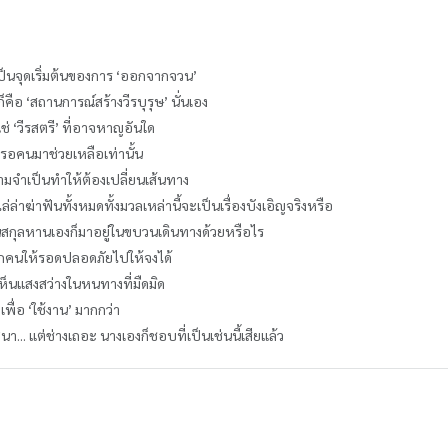
ับเป็นจุดเริ่มต้นของการ ‘ออกจากจวน’
ก็คือ ‘สถานการณ์สร้างวีรบุรุษ’ นั่นเอง
่ใช่ ‘วีรสตรี’ ที่อาจหาญอันใด
ารอคนมาช่วยเหลือเท่านั้น
ามจำเป็นทำให้ต้องเปลี่ยนเส้นทาง
ไล่ล่าฆ่าฟันทั้งหมดทั้งมวลเหล่านี้จะเป็นเรื่องบังเอิญจริงหรือ
คนสกุลหานเองก็มาอยู่ในขบวนเดินทางด้วยหรือไร
ทุกคนให้รอดปลอดภัยไปให้จงได้
บเห็นแสงสว่างในหนทางที่มืดมิด
เพื่อ ‘ใช้งาน’ มากกว่า
า... แต่ช่างเถอะ นางเองก็ชอบที่เป็นเช่นนี้เสียแล้ว