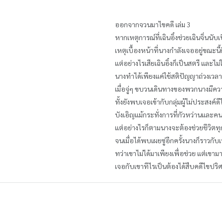
ออกจากจวนมาไขคดี เล่ม 3
หากเหตุการณ์ที่เฉินอิ๋งช่วยเฉินจิ่นน
เหตุเบื้องหน้าที่นางกำลังเจออยู่ขณะนี้
แต่อย่างไรเสียเฉินอิ๋งก็เป็นสตรี และไม
นางทำได้เพียงแค่ใช้สติปัญญาถ่วงเวล
เมื่อจู่ๆ ขบวนเดินทางของพวกนางมีคว
ทั้งยังพบเจอเข้ากับกลุ่มผู้ไม่ประสงค์ดี
บังเอิญแม้กระทั่งการที่กัวหว่านและ
แต่อย่างไรก็ตามนางจะต้องช่วยชีวิต
จนเมื่อได้พบเผยซู่อีกครั้งนางก็ราวกั
ทว่าเขาไม่ได้มาเพียงเพื่อช่วย แต่เขามา
เจอกับเขาทีไรเป็นต้องได้สืบคดีไขปริศน