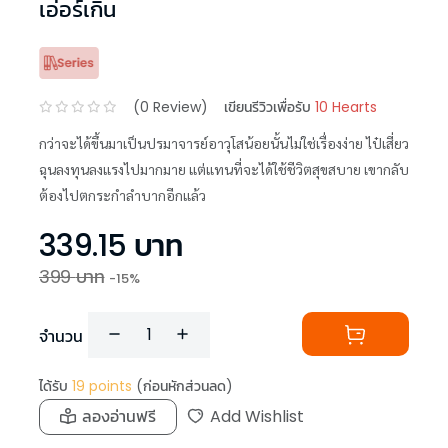
เอ่อร์เกิน
(
0
Review)
เขียนรีวิวเพื่อรับ
10 Hearts
กว่าจะได้ขึ้นมาเป็นปรมาจารย์อาวุโสน้อยนั้นไม่ใช่เรื่องง่าย ไป๋เสี่ยว
ฉุนลงทุนลงแรงไปมากมาย แต่แทนที่จะได้ใช้ชีวิตสุขสบาย เขากลับ
ต้องไปตกระกำลำบากอีกแล้ว
339.15
บาท
399
บาท
-
15
%
จำนวน
ได้รับ
19
points
(ก่อนหักส่วนลด)
ลองอ่านฟรี
Add Wishlist