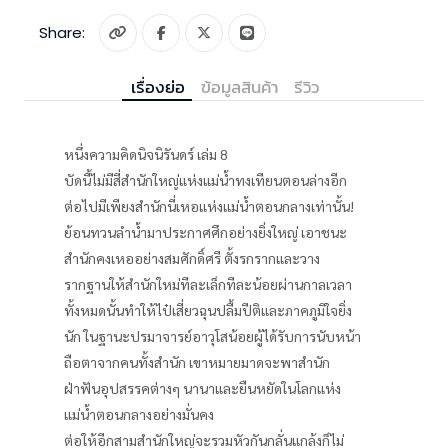
Share:
เรื่องย่อ
ข้อมูลสินค้า
รีวิว
หนึ่งความคิดนิจนิรันดร์ เล่ม 8
บัดนี้ไม่มีสี่สำนักใหญ่แห่งแม่น้ำทงเทียนตอนล่างอีก
ต่อไปมีเพียงสำนักนี่เหอแห่งแม่น้ำตอนกลางเท่านั้น!
ย้อนทวนลำน้ำมาประกาศศึกอย่างยิ่งใหญ่ เอาชนะ
สำนักคงเหออย่างสมศักดิ์ศรี ตั้งรกรากและวาง
รากฐานให้สำนักใหม่ทีละเล็กทีละน้อยผ่านกาลเวลา
ทั้งหมดนั้นทำให้ไป๋เสี่ยวฉุนปลื้มปีติและภาคภูมิใจยิ่ง
นัก ในฐานะปรมาจารย์อาวุโสน้อยผู้ได้รับการนับหน้า
ถือตาจากคนทั้งสำนัก เขาหมายมาดจะพาสำนัก
ฝ่าฟันอุปสรรคต่างๆ นานาและยืนหยัดในโลกแห่ง
แม่น้ำตอนกลางอย่างมั่นคง
ต่อให้อีกสามสำนักใหญ่จะรวมหัวกันกลั่นแกล้งก็ไม่