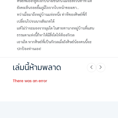
ศิษย์พี่เองก็ดูดีใจกับนางเช่นกัน แม้จะสงวนท่าที แต่
ยังคงเห็นรอยยิ้มภูมิใจจากใบหน้าของเขา...
ทว่าเมื่อมาถึงหมู่บ้านแห่งหนึ่ง ท่าทีของศิษย์พี่ก็
เปลี่ยนไปจนนางสังเกตได้
แต่ไม่ว่าจะมองจากมุมใด ในสายตานางหมู่บ้านที่แสน
ธรรมดาแห่งนี้ก็หาได้มีสิ่งใดให้ต้องกังวล
เอาเถิด หากศิษย์พี่เป็นกังวลเมิ่งถังศิษย์น้องคนนี้จะ
ปกป้องท่านเอง!
เล่มนี้ห้ามพลาด
There was an error