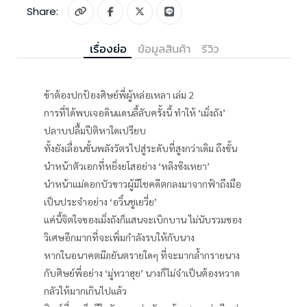
Share:
เรื่องย่อ
ข้อมูลสินค้า
รีวิว
ข้าต้องปกป้องศิษย์พี่ผู้หล่อเหลา เล่ม 2
การที่ได้พบเจอดินแดนลี้ลับครั้งนี้ ทำให้ ‘เมิ่งถัง’
ปลาบปลื้มปีติหาใดเปรียบ
ทั้งยังเลื่อนขั้นพลังวัตรไปสู่ระดับที่สูงกว่าเดิม ถึงขั้น
นำหน้าตัวเอกที่หยิ่งยโสอย่าง ‘หลิงซิงเหยา’
นำหน้าแม่ดอกบัวขาวผู้มีโชคดีตกลงมาจากฟ้าถึงมือ
เป็นประจำอย่าง ‘อวิ๋นชูเยวี่ย’
แค่นี้จิตใจของเมิ่งถังก็แสนจะเบิกบาน ไม่นับรวมของ
วิเศษอีกมากที่จะเพิ่มกำลังรบให้กับนาง
หากในอนาคตมีภยันตรายใดๆ ที่จะมากล้ำกรายนาง
กับศิษย์พี่อย่าง ‘มู่หวาฮุย’ นางก็ไม่จำเป็นต้องหวาด
กลัวให้มากเกินไปแล้ว