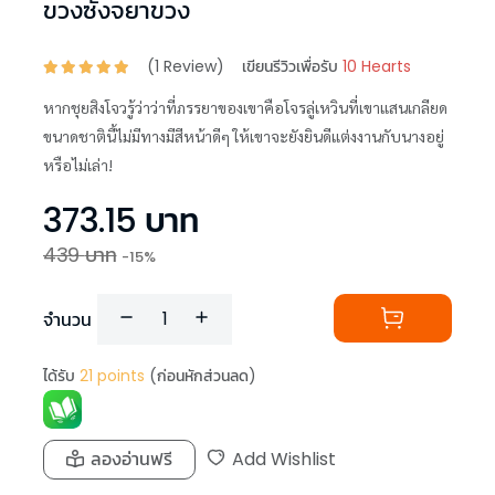
ขวงซั่งจยาขวง
(
1
Review)
เขียนรีวิวเพื่อรับ
10 Hearts
หากชุยสิงโจวรู้ว่าว่าที่ภรรยาของเขาคือโจรลู่เหวินที่เขาแสนเกลียด
ขนาดชาตินี้ไม่มีทางมีสีหน้าดีๆ ให้เขาจะยังยินดีแต่งงานกับนางอยู่
หรือไม่เล่า!
373.15
บาท
439
บาท
-
15
%
จำนวน
ได้รับ
21
points
(ก่อนหักส่วนลด)
ลองอ่านฟรี
Add Wishlist