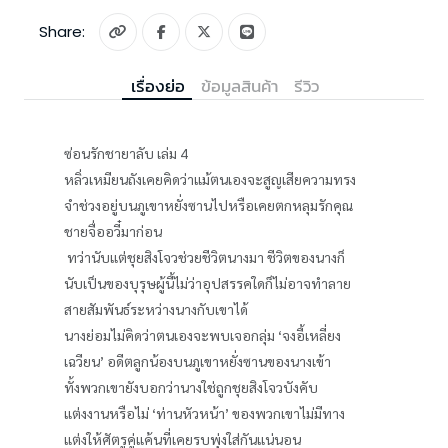
Share:
เรื่องย่อ
ข้อมูลสินค้า
รีวิว
ซ่อนรักชายาลับ เล่ม 4
หลิ่วเหมียนถังเคยคิดว่าแม้ตนเองจะสูญเสียความทรง
จำช่วงอยู่บนภูเขาหยั่งซานไปหรือเคยตกหลุมรักคุณ
ชายจื่ออวี๋มาก่อน
ทว่านับแต่ชุยสิงโจวช่วยชีวิตนางมา ชีวิตของนางก็
นับเป็นของบุรุษผู้นี้ไม่ว่าอุปสรรคใดก็ไม่อาจทำลาย
สายสัมพันธ์ระหว่างนางกับเขาได้
นางย่อมไม่คิดว่าตนเองจะพบเจอกลุ่ม ‘จงอี้เหลี่ยง
เฉวียน’ อดีตลูกน้องบนภูเขาหยั่งซานของนางเข้า
ทั้งพวกเขายังบอกว่านางใช่ถูกชุยสิงโจวบังคับ
แต่งงานหรือไม่ ‘ท่านหัวหน้า’ ของพวกเขาไม่มีทาง
แต่งให้ศัตรูคู่แค้นที่เคยรบพุ่งใส่กันแน่นอน