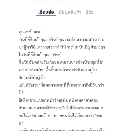
เรื่องย่อ
ข้อมูลสินค้า
รีวิว
คุณอาข้ามเวลา
‘วันที่ยี่สิบเก้ากุมภาพันธ์ คุณจะกลับมาหาผม’ เพราะ
ปาฏิหาริย์แห่งกาลเวลาทำให้ ‘ละไม’ บังเอิญข้ามเวลา
ในวันที่ยี่สิบเก้ากุมภาพันธ์
ซึ่งเป็นวันคล้ายวันเกิดของหลานชายข้างบ้านสุดที่รัก
อย่าง 'หนาม'เขาตื่นขึ้นมาแล้วพบว่าตัวเองอยู่ใน
สถานที่ที่ไม่รู้จัก
แม้แต่วันเวลาก็แตกต่างจากที่ที่เขาจากมาถึงยี่สิบกว่า
ปี!
มีเพียงชายแปลกหน้าร่างสูงใบหน้าคมคายที่คอย
จับตามองเขาทุกฝีก้าวราวกับไม่ให้คลาดสายตาและ
จะไม่แปลกเลยถ้าหากชายคนนั้นไม่เรียกเขาว่า ‘คุณ
อา’
คนที่อยู่ตรงหน้าคือหนามหลานรักของเขาจริงๆ หรือ