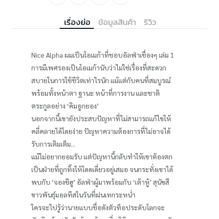
เรื่องย่อ
ข้อมูลสินค้า
รีวิว
Nice Alpha ผมเป็นโอเมก้าที่ชอบอัลฟ่าเชื่องๆ เล่ม 1
การมีเพศรองเป็นโอเมก้านับว่าไม่ใช่เรื่องที่สะดวก
สบายในการใช้ชีวิตเท่าไรนัก แม้แต่กับคนที่สมบูรณ์
พร้อมทั้งหน้าตา ฐานะ หน้าที่การงาน และชาติ
ตระกูลอย่าง ‘คิมอูกยอง’
นอกจากนี้เขายังประสบปัญหาที่ไม่สามารถแก้ไขให้
คลี่คลายได้โดยง่าย ปัญหาความต้องการที่ไม่อาจได้
รับการเติมเต็ม...
แม้ไม่อยากยอมรับ แต่ปัญหานี้กลับทำให้เขาต้องตก
เป็นฝ่ายที่ถูกทิ้งให้โดดเดี่ยวอยู่เสมอ จนกระทั่งเขาได้
พบกับ ‘จองชีฮู’ อัลฟ่าผู้มาพร้อมกับ ‘เต้าหู้’ สุนัขสี
ขาวพันธุ์มอลทีสในวันที่ฝนเทกระหน่ำ
ใครจะไปรู้ว่านายแบบชื่อดังตัวท็อประดับโลกจะ