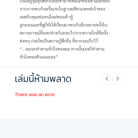
บังเอิญอุ้มสุนัขตัวน้อยเข้ามาที่คลินิกของเขาและหลัง
จากการพบกันครั้งแรกในฐานะสัตวแพทย์เจ้าของ
เคสกับคุณพ่อคนใหม่ของเต้าหู้
อูกยองและชีฮูก็ยังได้เวียนมาพบกันอีกหลายครั้งใน
สถานการณ์ที่แตกต่างกันออกไปจากความใกล้ชิดจึง
ค่อยๆ ก่อเกิดเป็นความรู้สึกดีๆ ที่ยากจะเก็บไว้
“... ผมจะทำตามหัวใจของผม ทางนั้นเองก็ทำตาม
หัวใจของตัวเองเถอะ”
เล่มนี้ห้ามพลาด
There was an error