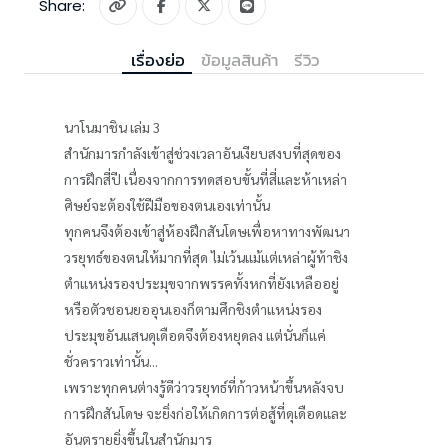
Share:
เรื่องย่อ
ข้อมูลสินค้า
รีวิว
นาโนมาชิน เล่ม 3
สำนักมารกำลังเข้าสู่ช่วงเวลาอันเงียบสงบที่สุดของ
การฝึกสี่ปี เนื่องจากการทดสอบขั้นที่สี่และห้าเหล่า
ศิษย์จะต้องใช้ฝีมือของตนเองเท่านั้น
ทุกคนจึงต้องเข้าสู่ห้องฝึกสันโดษเพื่อหาทางพัฒนา
วรยุทธ์ของตนให้มากที่สุด ไม่เว้นแม้แต่เหล่าผู้ท้าชิง
ตำแหน่งรองประมุขจากพรรคทั้งหกที่ยังเหลืออยู่
หรือตัวชอนยออุนเองก็ตามศึกชิงตำแหน่งรอง
ประมุขอันแสนดุเดือดจึงต้องหยุดลง แต่นั่นก็แค่
ชั่วคราวเท่านั้น...
เพราะทุกคนต่างรู้ดีว่าวรยุทธ์ที่ก้าวหน้าขึ้นหลังจบ
การฝึกสันโดษ จะยิ่งก่อให้เกิดการต่อสู้ที่ดุเดือดและ
อันตรายยิ่งขึ้นในสำนักมาร