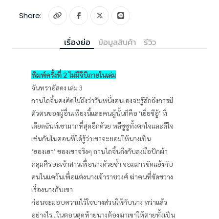
Share:
เรื่องย่อ
ข้อมูลสินค้า
รีวิว
พิมพ์ครั้งที่ 2 ไม่มีจิบิภายในเล่ม
จันทราอัสดง เล่ม 3
ถานไถจิ้นคงคิดไม่ถึงว่าวันหนึ่งตนเองจะรู้สึกถึงการมี
ตัวตนของผู้อื่นเพียงนี้และคนผู้นั้นก็คือ ‘เยี่ยซีอู้’ ที่
เดียดฉันท์เขามากที่สุดอีกด้วย หลีซูซูทั้งตกใจและดีใจ
เช่นกันในตอนที่ได้รู้ว่าเขาจะยอมให้นางเป็น
‘ฮองเฮา’ ของเขาจริงๆ ถานไถจิ้นถึงกับลงมือปักผ้า
คลุมศีรษะเจ้าสาวเพื่อนางด้วยซ้ำ จอมมารขัดแย้งกับ
คนในแคว้นเพื่อแต่งนางเข้าราชวงศ์ ฆ่าคนที่ขัดขวาง
เรื่องนางกับเขา
ก่อนจะมอบความไว้ใจบางส่วนให้กับนาง ทว่าแล้ว
อย่างไร...ในตอนสุดท้ายนางต้องฆ่าเขาให้ตายทั้งเป็น