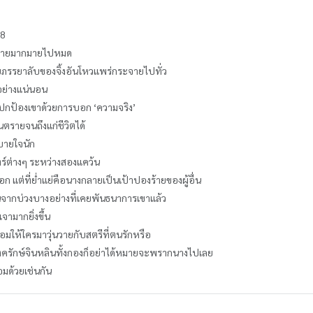
 8
ุ่นวายมากมายไปหมด
ชายภรรยาลับของจิ้งอันโหวแพร่กระจายไปทั่ว
าอย่างแน่นอน
้ใดปกป้องเขาด้วยการบอก ‘ความจริง’
ตรายจนถึงแก่ชีวิตได้
สบายใจนัก
ตร์ต่างๆ ระหว่างสองแคว้น
รอก แต่ที่ย่ำแย่คือนางกลายเป็นเป้าปองร้ายของผู้อื่น
นจากบ่วงบางอย่างที่เคยพันธนาการเขาแล้ว
จามากยิ่งขึ้น
อมให้ใครมาวุ่นวายกับสตรีที่ตนรักหรือ
องครักษ์จินหลินทั้งกองก็อย่าได้หมายจะพรากนางไปเลย
ยอมด้วยเช่นกัน