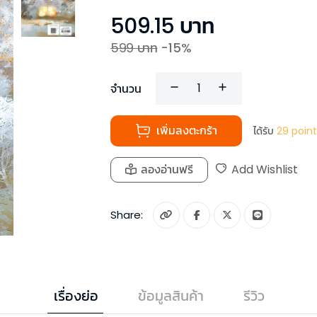
509.15
บาท
599
บาท
-
15
%
จำนวน
เพิ่มลงตะกร้า
ได้รับ
29
point
ลองอ่านฟรี
Add Wishlist
Share:
เรื่องย่อ
ข้อมูลสินค้า
รีวิว