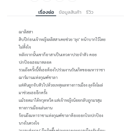
เรื่องย่อ
ข้อมูลสินค้า
รีวิว
ฌาลิสสา
สิบปีก่อนเจ้าหญิงลลิสสาเคยช่วย ‘ลุง’ หน้าบากไว้โดย
ไม่ตั้งใจ
หลังจากนั้นเขาก็อาสาเป็นเทวดาประจำตัว คอย
ปกป้องเธอมาตลอด
รวมถึงครั้งนี้ที่เธอต้องไปร่วมงานวันเกิดของมหาราชา
ฌาร์มานแห่งกุณฑ์ชาลา
แต่ดันถูกจับตัวไปด้วยเหตุผลทางการเมือง ลุงจึงโผล่
มาช่วยเธออีกครั้ง
แม้รอดมาได้หวุดหวิด แต่เจ้าหญิงน้อยกลับถูกมรสุม
ทางการเมืองเล่นงาน
ร้อนถึงมหาราชาแห่งกุณฑ์ชาลาต้องออกโรงปกป้อง
นางในดวงใจ
‘การแต่งงาน’ จึงเกิดขึ้นท่ามกลางเกมการเมืองอันร้อน