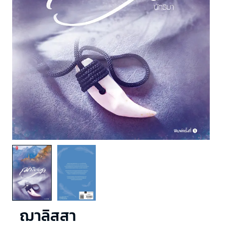
ฌาลิสสา