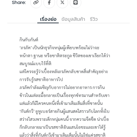
Share:
เรื่องย่อ
ข้อมูลสินค้า
รีวิว
กินกับกันต์
‘ภรภัค’ เป็นนักธุรกิจหนุ่มผู้เพียบพร้อมไม่ว่าจะ
หน้าตา ฐานะ หรือชาติตระกูล ชีวิตของเขาเรียกได้ว่า
สมบูรณ์แบบไร้ที่ติ
แต่ใครจะรู้ว่าเบื้องหลังภรภัคกลับขาดสิ่งสำคัญอย่าง
การรับรู้รสชาติอาหารไป
ภรภัคกำลังเผชิญกับอาการไม่อยากอาหาร การกิน
ข้าวในแต่ละมื้อกลายเป็นเรื่องทุกข์ทรมานสำหรับเขา
แต่แล้วก็มีใครคนหนึ่งที่เข้ามาเติมเต็มสิ่งที่ขาดนั้น
‘กันต์กวี’ ยูทูเบอร์สายกินผู้แสนสดใสราวกับโลกทั้งใบ
สว่างไสวเพราะเด็กหนุ่มคนนี้ จากความจืดชืด น่าเบื่อ
ก็กลับกลายมาเป็นรสชาติอันแสนโอชะและเขาได้รู้
แล้วว่าสิ่งที่กันต์กวีเข้ามาเติมเต็มนั้นไม่ใช่แค่รสชาติ