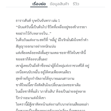
เรื่องย่อ
ข้อมูลสินค้า
รีวิว
ธาราวสันต์ บุษบันจันทรา เล่ม 1
“นับแต่วันนี้เป็นต้นไป ชีวิตที่เหลืออยู่ของข้าภรรยา
ขอฝากไว้กับหลางจวิน...”
ในคืนวันแต่งงาน สตรีที่ ‘หลี่มู่’ มีใจรักมั่นฝังใจพร่ำคำ
สัญญาออกมาอย่างหนักแน่น
แต่เพียงคล้อยหลังดื่มสุรามงคล ชะตาชีวิตในชาตินี้
ของเขาก็ต้องจบสิ้นลง!
เขาผู้เคยเป็นถึงต้าซือหม่าผู้ยิ่งใหญ่แห่งราชวงศ์ใต้ อยู่
เหนือคนนับหมื่น อยู่ใต้คนเพียงคนเดียว
สุดท้ายก็ถูกกำจัดภายใต้อุบายแผนสาวงาม
ชาติใหม่นี้เขาจึงตัดสินใจเปลี่ยนแปลงชะตาเดิม
ในเมื่อชาติที่แล้ว ‘เกาลั่วเสิน’ ต้องเป็นม่ายอยู่หลาย
ปีกว่าจะมาแต่งให้เขา
ไยครานี้มิสู้เขาตัดหน้าแต่งงานกับนางก่อนเสียเลยเล่า
ถึงเขาจะเป็นเพียงทหารตำแหน่งเล็กๆ ก็จะขออาจ