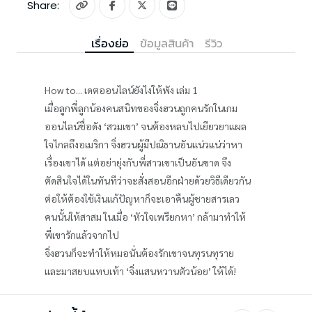
Share:
เรื่องย่อ
ข้อมูลสินค้า
รีวิว
How to... เดตออนไลน์ยังไงให้พัง เล่ม 1
เมื่อลูกพี่ลูกน้องคนสนิทของจิ่งฮวนถูกคนรักในเกม
ออนไลน์ชื่อดัง ‘สวมเขา’ จนต้องหลบไปเยียวยาแผล
ใจไกลถึงอเมริกา จิ่งฮวนผู้มีปณิธานอันแน่วแน่ว่าหา
เรื่องเขาได้ แต่อย่ายุ่งกับพี่สาวเขาเป็นอันขาด จึง
ตัดสินใจได้ในทันทีว่าจะสั่งสอนอีกฝ่ายด้วยวิธีเดียวกัน
ต่อให้ต้องใช้เงินแก้ปัญหาก็จะเอาคืนผู้ชายสารเลว
คนนั้นให้สาสม ในเมื่อ ‘หัวใจเพรียกหา’ กล้ามาทำให้
พี่เขารักแล้วจากไป
จิ่งฮวนก็จะทำให้หมอนั่นต้องรักเขาจนทุรนทุราย
และมาสยบแทบเท้า ‘จิ่งแสนหวานตัวน้อย’ ให้ได้!