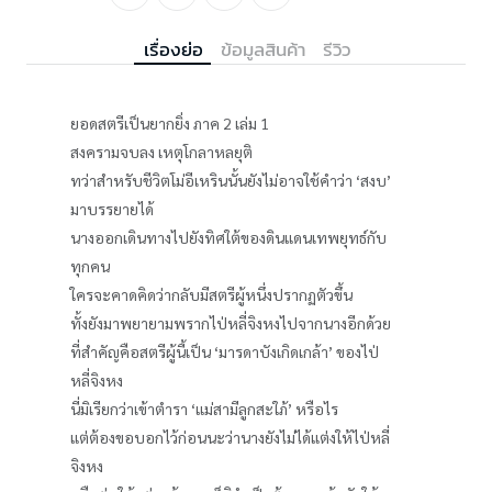
เรื่องย่อ
ข้อมูลสินค้า
รีวิว
ยอดสตรีเป็นยากยิ่ง ภาค 2 เล่ม 1
สงครามจบลง เหตุโกลาหลยุติ
ทว่าสำหรับชีวิตโม่อีเหรินนั้นยังไม่อาจใช้คำว่า ‘สงบ’
มาบรรยายได้
นางออกเดินทางไปยังทิศใต้ของดินแดนเทพยุทธ์กับ
ทุกคน
ใครจะคาดคิดว่ากลับมีสตรีผู้หนึ่งปรากฏตัวขึ้น
ทั้งยังมาพยายามพรากไป่หลี่จิงหงไปจากนางอีกด้วย
ที่สำคัญคือสตรีผู้นี้เป็น ‘มารดาบังเกิดเกล้า’ ของไป่
หลี่จิงหง
นี่มิเรียกว่าเข้าตำรา ‘แม่สามีลูกสะใภ้’ หรือไร
แต่ต้องขอบอกไว้ก่อนนะว่านางยังไม่ได้แต่งให้ไป่หลี่
จิงหง