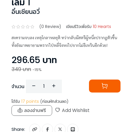
เล่ม 1
อิ๋นเชียนอวี่
(
0
Review)
เขียนรีวิวเพื่อรับ
10 Hearts
สงครามจบลง เหตุโกลาหลยุติ ทว่ากลับมีสตรีผู้หนึ่งปรากฏตัวขึ้น
ทั้งยังมาพยายามพรากไป่หลี่จิงหงไปจากโม่อีเหรินอีกด้วย!
296.65
บาท
349
บาท
-
15
%
จำนวน
ได้รับ
17
points
(ก่อนหักส่วนลด)
ลองอ่านฟรี
Add Wishlist
Share: