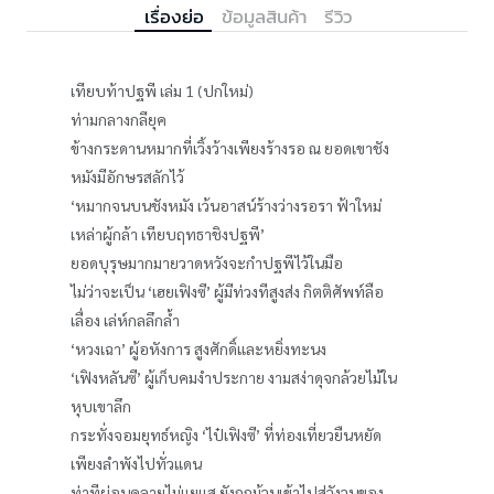
เรื่องย่อ
ข้อมูลสินค้า
รีวิว
เทียบท้าปฐพี เล่ม 1 (ปกใหม่)
ท่ามกลางกลียุค
ข้างกระดานหมากที่เวิ้งว้างเพียงร้างรอ ณ ยอดเขาชัง
หมังมีอักษรสลักไว้
‘หมากจนบนชังหมัง เว้นอาสน์ร้างว่างรอรา ฟ้าใหม่
เหล่าผู้กล้า เทียบฤทธาชิงปฐพี’
ยอดบุรุษมากมายวาดหวังจะกำปฐพีไว้ในมือ
ไม่ว่าจะเป็น ‘เฮยเฟิงซี’ ผู้มีท่วงทีสูงส่ง กิตติศัพท์ลือ
เลื่อง เล่ห์กลลึกล้ำ
‘หวงเฉา’ ผู้อหังการ สูงศักดิ์และหยิ่งทะนง
‘เฟิงหลันซี’ ผู้เก็บคมงำประกาย งามสง่าดุจกล้วยไม้ใน
หุบเขาลึก
กระทั่งจอมยุทธ์หญิง ‘ไป๋เฟิงซี’ ที่ท่องเที่ยวยืนหยัด
เพียงลำพังไปทั่วแดน
ท่าทีผ่อนคลายไม่แยแส ยังถูกม้วนเข้าไปสู่วังวนของ