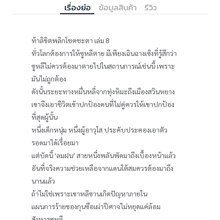
เรื่องย่อ
ข้อมูลสินค้า
รีวิว
ท้าลิขิตพลิกโชคชะตา เล่ม 8
ทั่วโลกต้องการให้ซูหลีตาย มีเพียงเฉินฉางเซิงที่รู้สึกว่า
ซูหลีไม่ควรต้องมาตายไปในสถานการณ์เช่นนี้ เพราะ
มันไม่ถูกต้อง
ดังนั้นระยะทางหมื่นหลี่จากทุ่งหิมะถึงเมืองสวินหยาง
เขาจึงเอาชีวิตเข้าปกป้องคนที่ไม่คู่ควรให้เขาปกป้อง
ที่สุดผู้นั้น
หนึ่งเด็กหนุ่ม หนึ่งผู้อาวุโส ประคับประคองเอาตัว
รอดมาได้เรื่อยมา
แต่บัดนี้ ‘ลมฝน’ สายหนึ่งพลันพัดมาถึงเบื้องหน้าแล้ว
อันที่จริงความช่วยเหลือจากแดนใต้สมควรต้องมาถึง
นานแล้ว
ถ้าไม่ใช่เพราะเขาหลีซานเกิดปัญหาภายใน
แผนการร้ายของกุนซือเผ่าปีศาจไม่หยุดแค่ล้อม
สังหารซูหลี