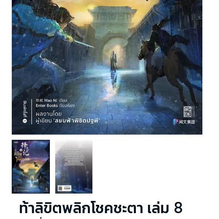
ท้าลิขิตพลิกโชคชะตา เล่ม 8