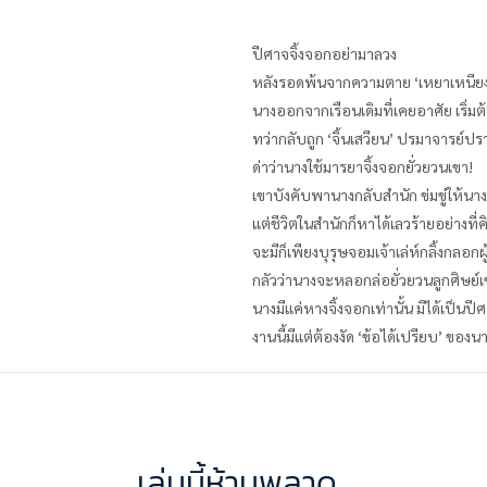
ปีศาจจิ้งจอกอย่ามาลวง
หลังรอดพ้นจากความตาย ‘เหยาเหนียง’ ก
นางออกจากเรือนเดิมที่เคยอาศัย เริ่มต้น
ทว่ากลับถูก ‘จิ้นเสวียน’ ปรมาจารย์ปราบ
ด่าว่านางใช้มารยาจิ้งจอกยั่วยวนเขา!
เขาบังคับพานางกลับสำนัก ข่มขู่ให้นา
แต่ชีวิตในสำนักก็หาได้เลวร้ายอย่างที่ค
จะมีก็เพียงบุรุษจอมเจ้าเล่ห์กลิ้งกลอกผู
กลัวว่านางจะหลอกล่อยั่วยวนลูกศิษย์เ
นางมีแค่หางจิ้งจอกเท่านั้น มิได้เป็นปี
งานนี้มีแต่ต้องงัด ‘ข้อได้เปรียบ’ ของนาง
เล่มนี้ห้ามพลาด