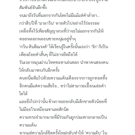
สัมพันธ์อันลึกซึ้ง
จนมาถึงวันที่แยกจากกันโดยไม่มีแม้แต่คำล่ำลา...
กว่าสิบปีที่ ‘มาลาริน’ หายตัวไปอย่างไร้ร่องรอย
เหลือทิ้งไว้เพียงสัญญาลวงที่ว่าจะไม่แยกจากกันให้
คอยหลอกหลอนชายหนุ่มอยู่ซ้ำๆ
‘กวิน ตันติณรงค์’ ได้เรียนรู้ในครั้งนั้นเองว่า ‘รัก’ ก็เป็น
เพียงถ้อยคำสั้นๆ ที่ไม่อาจยึดถือได้
วันเวลาหมุนผ่าน โชคชะตาเล่นตลก นำพาคนสองคน
ให้กลับมาพบกันอีกครั้ง
คนหนึ่งเต็มไปด้วยความแค้นเคืองจากการถูกทอดทิ้ง
อีกคนมีแต่ความเสียใจ... ทว่าไม่สามารถเอื้อนเอ่ยคำ
ใดได้
และยิ่งไปกว่านั้น ข้างกายเธอกลับมีเด็กชายตัวน้อยที่
ไม่มีอะไรเหมือนเขาเลยสักนิด
ความทรงจำมากมายที่มีร่วมกันถูกบ่มเพาะกลายเป็น
ความแค้น
หากแต่ความใกล้ชิดครั้งใหม่กลับทำให้ ‘ความลับ’ ใน