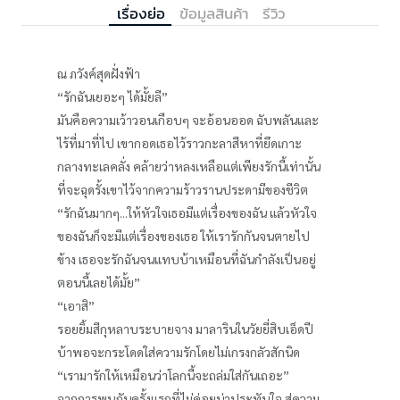
เรื่องย่อ
ข้อมูลสินค้า
รีวิว
ณ ภวังค์สุดฝั่งฟ้า
“รักฉันเยอะๆ ได้มั้ยลี”
มันคือความเว้าวอนเกือบๆ จะอ้อนออด ฉับพลันและ
ไร้ที่มาที่ไป เขากอดเธอไว้ราวกะลาสีหาที่ยึดเกาะ
กลางทะเลคลั่ง คล้ายว่าหลงเหลือแต่เพียงรักนี้เท่านั้น
ที่จะฉุดรั้งเขาไว้จากความร้าวรานประดามีของชีวิต
“รักฉันมากๆ...ให้หัวใจเธอมีแต่เรื่องของฉัน แล้วหัวใจ
ของฉันก็จะมีแต่เรื่องของเธอ ให้เรารักกันจนตายไป
ข้าง เธอจะรักฉันจนแทบบ้าเหมือนที่ฉันกำลังเป็นอยู่
ตอนนี้เลยได้มั้ย”
“เอาสิ”
รอยยิ้มสีกุหลาบระบายจาง มาลารินในวัยยี่สิบเอ็ดปี
บ้าพอจะกระโดดใส่ความรักโดยไม่เกรงกลัวสักนิด
“เรามารักให้เหมือนว่าโลกนี้จะถล่มใส่กันเถอะ”
จากการพบกันครั้งแรกที่ไม่ค่อยน่าประทับใจ สู่ความ