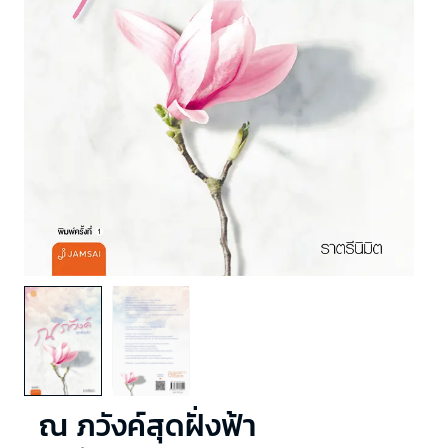
ณ ภวังค์สุดฝั่งฟ้า