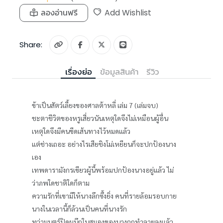
ลองอ่านฟรี
Add Wishlist
Share:
เรื่องย่อ
ข้อมูลสินค้า
รีวิว
ข้าเป็นสัตว์เลี้ยงของศาลต้าหลี่ เล่ม 7 (เล่มจบ)
ชะตาชีวิตของหรูเสี่ยวนันเหตุใดจึงไม่เหมือนผู้อื่น
เหตุใดจึงมีคนขีดเส้นทางไว้หมดแล้ว
แต่ช่างเถอะ อย่างไรเสียชิงโม่เหยียนก็จะปกป้องนาง
เอง
เทพดารามังกรเขียวผู้นี้พร้อมปกป้องนางอยู่แล้ว ไม่
ว่าภพใดชาติใดก็ตาม
ความรักที่เขามีให้นางลึกซึ้งยิ่ง คนที่รายล้อมรอบกาย
นางในเวลานี้ก็ล้วนเป็นคนที่นางรัก
ทว่ามนตร์ปิดผนึกในสมองของนางถูกทำลายลงแล้ว