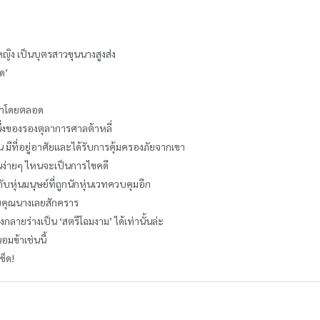
หญิง เป็นบุตรสาวขุนนางสูงส่ง
ด’
กมาโดยตลอด
หนึ่งของรองตุลาการศาลต้าหลี่
ิน มีที่อยู่อาศัยและได้รับการคุ้มครองภัยจากเขา
านง่ายๆ ไหนจะเป็นการไขคดี
ับหุ่นมนุษย์ที่ถูกนักหุ่นเวทควบคุมอีก
อบคุณนางเลยสักคราร
างกลายร่างเป็น ‘สตรีโฉมงาม’ ได้เท่านั้นล่ะ
มข้าเช่นนี้
ข็ด!