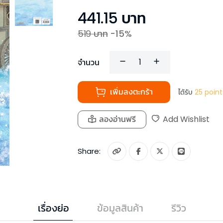
441.15
บาท
519
บาท
-
15
%
จำนวน
เพิ่มลงตะกร้า
ได้รับ
25
point
ลองอ่านฟรี
Add Wishlist
Share:
เรื่องย่อ
ข้อมูลสินค้า
รีวิว