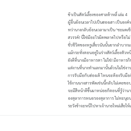
ข้าเป็นสัตว์เลี้ยงของศาลต้าหลี่ เล่ม 4
ผู้อื่นย้อนเวลาไปเป็นฮองเฮา เป็นองค์
ทว่านางกลับย้อนเวลามาเป็น ‘ชะมดเช็
สวรรค์! นี่ใช่มีอะไรผิดพลาดไปหรือไม่
ชั่วชีวิตของหรูเสี่ยวนันนั้นยากลำบา
แม้กระทั่งตอนอยู่ในร่างสัตว์เลี้ยงตัว
ยังดีที่นางมีอาหารตา ไม่ใช่! มีอาหารก
แต่งานที่นางทำแลกมานั้นล้วนไม่ใช่ง
การรับมือกับฮ่องเต้ ไหนจะต้องรับมือก
ใช้งานนางสารพัดเช่นนี้กลับไม่เคยข
จะมีสีหน้าดีขึ้นมาหน่อยก็ตอนที่รู้ว่าน
องตุลาการหนอรองตุลาการ ไม่ทะนุถนอ
ระวังข้าจะหนีไปหาเจ้านายใหม่เสียให้เ