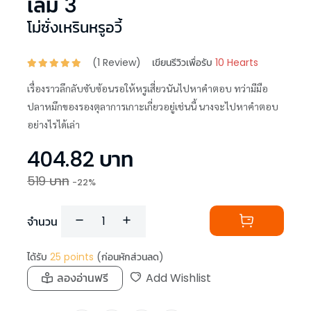
เล่ม 3
โม่ซั่งเหรินหรูอวี้
(
1
Review)
เขียนรีวิวเพื่อรับ
10 Hearts
เรื่องราวลึกลับซับซ้อนรอให้หรูเสี่ยวนันไปหาคำตอบ ทว่ามีมือ
ปลาหมึกของรองตุลาการเกาะเกี่ยวอยู่เช่นนี้ นางจะไปหาคำตอบ
อย่างไรได้เล่า
404.82
บาท
519
บาท
-
22
%
จำนวน
ได้รับ
25
points
(ก่อนหักส่วนลด)
ลองอ่านฟรี
Add Wishlist