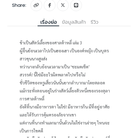
Share:
เรื่องย่อ
ข้อมูลสินค้า
รีวิว
ข้าเป็นสัตว์เลี้ยงของศาลต้าหลี่ เล่ม 3
ผู้อื่นย้อนเวลาไปเป็นฮองเฮา เป็นองค์หญิง เป็นบุตร
สาวขุนนางสูงส่ง
ทว่านางกลับย้อนเวลามาเป็น ‘ชะมดเช็ด’
สวรรค์! นี่ใช่มีอะไรผิดพลาดไปหรือไม่
ชั่วชีวิตของหรูเสี่ยวนันนั้นยากลำบากมาโดยตลอด
แม้กระทั่งตอนอยู่ในร่างสัตว์เลี้ยงตัวหนึ่งของรองตุลา
การศาลต้าหลี่
ยังดีที่นางมีอาหารตา ไม่ใช่! มีอาหารกิน มีที่อยู่อาศัย
และได้รับการคุ้มครองภัยจากเขา
แต่งานที่นางทำแลกมานั้นล้วนไม่ใช่งานง่ายๆ ไหนจะ
เป็นการไขคดี