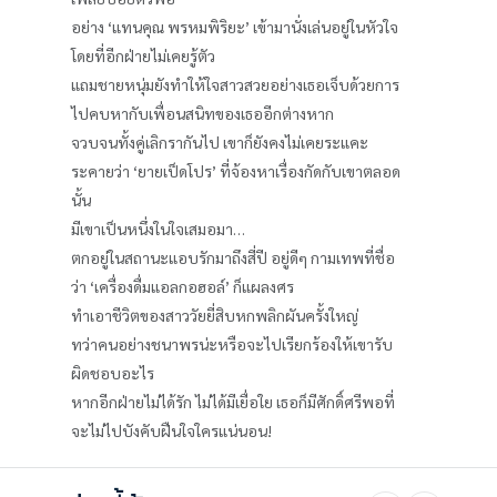
อย่าง ‘แทนคุณ พรหมพิริยะ’ เข้ามานั่งเล่นอยู่ในหัวใจ
โดยที่อีกฝ่ายไม่เคยรู้ตัว
แถมชายหนุ่มยังทำให้ใจสาวสวยอย่างเธอเจ็บด้วยการ
ไปคบหากับเพื่อนสนิทของเธออีกต่างหาก
จวบจนทั้งคู่เลิกรากันไป เขาก็ยังคงไม่เคยระแคะ
ระคายว่า ‘ยายเป็ดโปร’ ที่จ้องหาเรื่องกัดกับเขาตลอด
นั้น
มีเขาเป็นหนึ่งในใจเสมอมา…
ตกอยู่ในสถานะแอบรักมาถึงสี่ปี อยู่ดีๆ กามเทพที่ชื่อ
ว่า ‘เครื่องดื่มแอลกอฮอล์’ ก็แผลงศร
ทำเอาชีวิตของสาววัยยี่สิบหกพลิกผันครั้งใหญ่
ทว่าคนอย่างชนาพรน่ะหรือจะไปเรียกร้องให้เขารับ
ผิดชอบอะไร
หากอีกฝ่ายไม่ได้รัก ไม่ได้มีเยื่อใย เธอก็มีศักดิ์ศรีพอที่
จะไม่ไปบังคับฝืนใจใครแน่นอน!