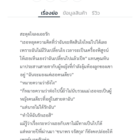
เรื่องย่อ
ข้อมูลสินค้า
รีวิว
สะดุดใจลงเอยรัก
“เธอหยุดความคิดที่ว่าฉันจะตัดสินใจใหม่ไปได้เลย
เพราะฉันไม่มีวันเปลี่ยนใจ เวลาจะเป็นเครื่องพิสูจน์
ให้เธอเห็นเองว่าฉันเปลี่ยนไปแล้วเป็ด” แทนคุณหัน
มาประสานสายตากับผู้หญิงที่กำลังอุ้มท้องลูกของเขา
อยู่ “ฉันจะมองแค่เธอคนเดียว”
“หมายความว่ายังไง”
“ก็หมายความว่าต่อไปนี้ถ้าไม่นับรวมแม่ เธอจะเป็นผู้
หญิงคนเดียวที่อยู่ในสายตาฉัน”
“แต่นายไม่ได้รักฉัน”
“ทำให้ฉันรักเธอสิ”
แม้รู้ว่าเรื่องระหว่างเธอกับเขาไม่มีทางเป็นไปได้
แต่หลายปีที่ผ่านมา ‘ชนาพร จรัสกุล’ ก็ยังคงปล่อยให้
เพลย์บอยตัวพ่อ