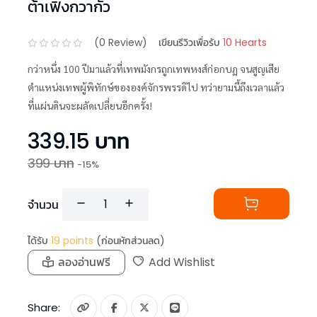
ต้าเฟิงกวากั้ว
(
0
Review)
เขียนรีวิวเพื่อรับ
10 Hearts
กว่าหนึ่ง 100 ปีมาแล้วที่เทพมังกรถูกเทพหงส์ก่อกบฏ จนสูญเสีย
ตำแหน่งเทพผู้พิทักษ์ขององค์จักรพรรดิไป ทว่ายามนี้ถึงเวลาแล้ว
ที่แผ่นดินจะผลัดเปลี่ยนอีกครั้ง!
339.15
บาท
399
บาท
-
15
%
จำนวน
ได้รับ
19
points
(ก่อนหักส่วนลด)
ลองอ่านฟรี
Add Wishlist
Share: