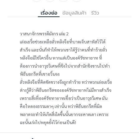
เรื่องย่อ
ข้อมูลสินค้า
รีวิว
วาสนาจักรพรรดิมังกร เล่ม 2
เล่อเยวี่ยช่วยเหลือลั่วหลิงจือที่บาดเจ็บสาหัสไว้ได้
สำเร็จ และนั่นก็ทำให้พวกเขาได้รู้ว่าคนที่ทำร้ายลั่ว
หลิงจือมิใช่ใครอื่น หากแต่เป็นองค์รัชทายาท ที่
ต้องการนำอาวุธวิเศษที่ชิงไปจากสำนักชิงซานไปทำ
พิธีนอกรีตที่เขาอวิ๋นจง
ลั่วหลิงจือที่คิดขัดขวางจึงถูกทำร้าย ทว่าพวกเล่อเยวี่ย
ต่างรู้ดีว่าพิธีนอกรีตขององค์รัชทายาทไม่มีทางสำเร็จ
เพราะสิ่งที่องค์รัชทายาทเชื่อว่าเป็นอาวุธวิเศษ มัน
คือไหดองธรรมดาๆ เท่านั้น ทว่าพิธีนอกรีตที่ผิด
พลาดจะทำให้เกิดสิ่งใดขึ้นนั้นยากจะคาดเดา เพราะ
ฉะนั้นเร่งไปหยุดยั้งไว้ก่อนเป็นดี!