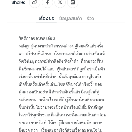
Share:
เรื่องย่อ
ข้อมูลสินค้า
รีวิว
รัตติกาลซ่อนกล เล่ม 3
หลังถูกผู้คนจากสำนักพรรคต่างๆ จู่โจมครั้งแล้วครั้ง
เล่า ปริศนาที่เลือนรางในคราแรกก็เริ่มกระจ่างชัด แท้
ที่จริงในยุทธภพมีข่าวลือถึง ‘สิ่งล้ำค่า’ ที่สามารถฟื้น
คืนชีพคนตายได้ และ ‘ฟู่หลันหยา’ ก็ถูกลือว่าเป็นตัว
เร่งยาที่จะทำให้สิ่งล้ำค่านั้นสัมฤทธิผล การจู่โจมจึง
เกิดขึ้นครั้งแล้วครั้งเล่า... โชคดีที่นางได้ ‘ผิงอวี้’ คอย
คุ้มครองเป็นอย่างดี สำหรับผิงอวี้แล้ว ยิ่งอยู่ใกล้ฟู่
หลันหยามากเพียงไร เขาก็ยิ่งรู้สึกหลงใหลต่อนางมาก
ขึ้นเท่านั้น ไม่ว่านางจะนิ่วหน้าหรือแย้มยิ้มล้วนดึงดูด
ใจเขาไว้ทุกชั่วขณะ ลืมเลือนกระทั่งความแค้นเก่าก่อน
ของครอบครัว ทำให้เขารู้สึกละอายใจต่อบิดามารดา
ยิ่งยวด ทว่า... เรื่องละอายใจก็ส่วนเรื่องละอายใจ ใน