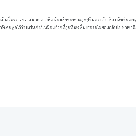
 เป็นเรื่องราวความรักของธรณิน น้องเล็กของตระกูลศุจินทรา กับ ทิวา นักเขียนห
ที่เคยพูดไว้ว่า แฟนเก่าก็เหมือนอ้วกที่ถุยทิ้งลงพื้น เธอจะไม่ยอมกลับไปหาเขาอ