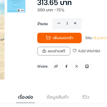
313.65
บาท
369
บาท
-
15
%
จำนวน
เพิ่มลงตะกร้า
ได้รับ
18
point
ลองอ่านฟรี
Add Wishlist
Share:
เรื่องย่อ
ข้อมูลสินค้า
รีวิว