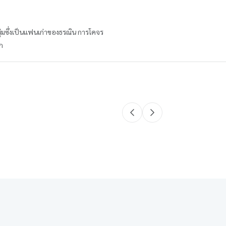
นุ่มซึ่งเป็นแฟนเก่าของธรณิน การโคจร
ีก