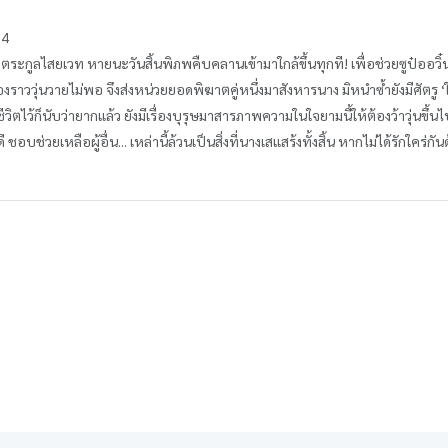
ม 4
กตระกูลไสยเวท หายนะวันสิ้นพิภพคืบคลานเข้ามาใกล้ขึ้นทุกที! เพื่อช่วยซูป๋ออวิ๋
ื่องราววุ่นวายไม่พอ จึงส่งหน่วยยอดพิฆาตคู่หนึ่งมาสังหารนาง มิหนำซ้ำยังมีศัตร
ว้ก็นับว่ายากแล้ว ยังมีเรื่องบุรุษมาสารภาพความในใจยามนี้ให้ต้องว้าวุ่นขึ้นไปอีก เรื
อบช่วยเหลือผู้อื่น... เหล่านี้ล้วนเป็นสิ่งที่นางเสแสร้งทั้งสิ้น หากไม่ได้รักใคร่กัน