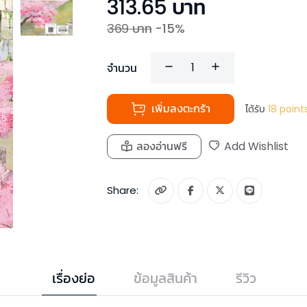
313.65
บาท
369
บาท
-
15
%
จำนวน
เพิ่มลงตะกร้า
ได้รับ
18
point
ลองอ่านฟรี
Add Wishlist
Share:
เรื่องย่อ
ข้อมูลสินค้า
รีวิว