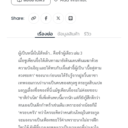
Share:
เรื่องย่อ
ข้อมูลสินค้า
รีวิว
ผู้เป็นหนึ่งในใต้หล้า... คือข้าผู้เดียว เล่ม 3
เมื่อซูเพียนจื่อได้เดินทางมายังดินแดนพันเมฆาด้วย
ความบังเอิญ และได้พบกับเจิ้งเฮ่าอี้ผู้เป็น ‘เนื้อคู่ตาม
ดวงชะตา’ ของนาง ก่อนจะได้รับรู้จากฝูอวิ๋นอาชา
เทพจอมกวนว่านางเป็นคนของสกุลซู ตระกูลสิบแปด
มงกุฎเลื่องชื่อของที่นี่ แม้ซูเพียนจื่อจะไม่ค่อยชอบ
‘ชาติกำเนิด’ ที่เพิ่งค้นพบนี้มากนัก แต่ก็ยังรู้สึกดีกว่า
ตนเองเป็นเด็กกำพร้าเช่นเดิม เพราะอย่างน้อยก็มี
‘ครอบครัว’ ทว่าใครจะคิดว่าคนส่วนใหญ่ในตระกูล
จะมองนางเป็นเพียงขยะไร้ค่าเพราะนางไม่อาจฝึก
วิชาได้ ยังดีที่นางเอกของเราเป็นนางเอกที่น่าเอาใจ