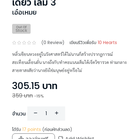
เดียว เล่ม 3
เอ๋อเหมย
(
0
Review)
เขียนรีวิวเพื่อรับ
10 Hearts
หลิ่วเชียนหวงอยู่ในวังศาสตร์ได้ไม่นานก็สร้างปรากฏการณ์
สะเทือนเลื่อนลั่น นางถึงกับทำคะแนนเต็มได้เจ็ดวิชารวด ท่ามกลาง
สายตาสงสัยว่านางยังใช่มนุษย์อยู่หรือไม่
305.15
บาท
359
บาท
-
15
%
จำนวน
ได้รับ
17
points
(ก่อนหักส่วนลด)
ลองอ่านฟรี
Add Wishlist